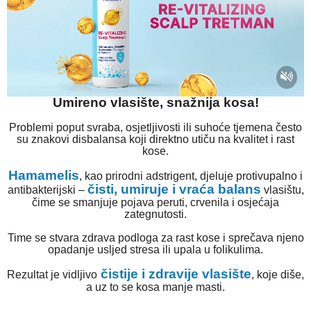
Umireno vlasište, snažnija kosa!
Problemi poput svraba, osjetljivosti ili suhoće tjemena često
su znakovi disbalansa koji direktno utiču na kvalitet i rast
kose.
Hamamelis
, kao prirodni adstrigent, djeluje protivupalno i
čisti, umiruje i vraća balans
antibakterijski –
vlasištu,
čime se smanjuje pojava peruti, crvenila i osjećaja
zategnutosti.
Time se stvara zdrava podloga za rast kose i sprečava njeno
opadanje usljed stresa ili upala u folikulima.
čistije i zdravije vlasište
Rezultat je vidljivo
, koje diše,
a uz to se kosa manje masti.