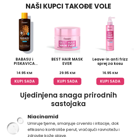
NAŠI KUPCI TAKOĐE VOLE
BABASU i
BEST HAIR MASK
Leave-in anti frizz
PISKAVICA
EVER
sprej za kosu
multivitaminski
šampon
14.95
KM
29.95
KM
16.95
KM
KUPI SADA
KUPI SADA
KUPI SADA
Ujedinjena snaga prirodnih
sastojaka
Niacinamid
Umiruje tjeme, smanjuje crvenilo i iritacije, dok
efikasno kontroliše perut, vraćajući ravnotežu i
zdravlje kože glave.