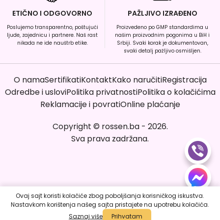
ETIČNO I ODGOVORNO
PAŽLJIVO IZRAĐENO
Poslujemo transparentno, poštujući
Proizvedeno po GMP standardima u
ljude, zajednicu i partnere. Naš rast
našim proizvodnim pogonima u BiH i
nikada ne ide nauštrb etike.
Srbiji. Svaki korak je dokumentovan,
svaki detalj pažljivo osmišljen.
O nama
Sertifikati
Kontakt
Kako naručiti
Registracija
Odredbe i uslovi
Politika privatnosti
Politika o kolačićima
Reklamacije i povrati
Online plaćanje
Copyright
©
rossen.ba
-
2026
.
Sva prava zadržana.
Ovaj sajt koristi kolačiće zbog poboljšanja korisničkog iskustva.
Nastavkom korištenja našeg sajta pristajete na upotrebu kolačića.
Poruči sada
Saznaj više
Prihvatam