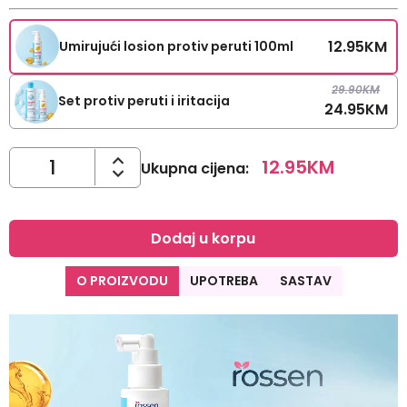
12.95
KM
Umirujući losion protiv peruti 100ml
29.90
KM
Set protiv peruti i iritacija
24.95
KM
12.95
KM
Ukupna cijena
:
Dodaj u korpu
O PROIZVODU
UPOTREBA
SASTAV