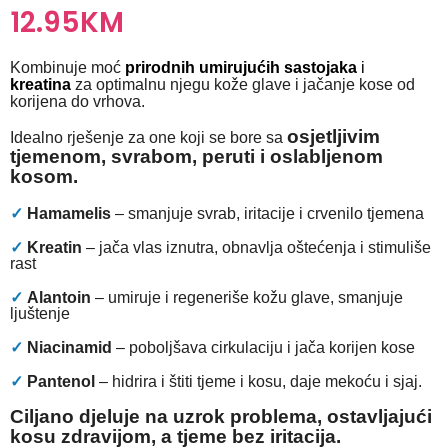
12.95
KM
Kombinuje moć
prirodnih umirujućih sastojaka
i
kreatina
za optimalnu njegu kože glave i jačanje kose od
korijena do vrhova.
osjetljivim
Idealno rješenje za one koji se bore sa
tjemenom, svrabom, peruti i oslabljenom
kosom.
✓
Hamamelis
– smanjuje svrab, iritacije i crvenilo tjemena
✓
Kreatin
– jača vlas iznutra, obnavlja oštećenja i stimuliše
rast
✓
Alantoin
– umiruje i regeneriše kožu glave, smanjuje
ljuštenje
✓
Niacinamid
– poboljšava cirkulaciju i jača korijen kose
✓
Pantenol
– hidrira i štiti tjeme i kosu, daje mekoću i sjaj.
Ciljano djeluje na uzrok problema, ostavljajući
kosu zdravijom, a tjeme bez iritacija.