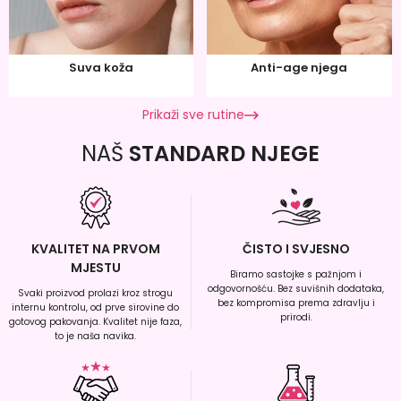
Suva koža
Anti-age njega
Prikaži sve rutine
NAŠ
STANDARD NJEGE
KVALITET NA PRVOM
ČISTO I SVJESNO
MJESTU
Biramo sastojke s pažnjom i
odgovornošću. Bez suvišnih dodataka,
Svaki proizvod prolazi kroz strogu
bez kompromisa prema zdravlju i
internu kontrolu, od prve sirovine do
prirodi.
gotovog pakovanja. Kvalitet nije faza,
to je naša navika.