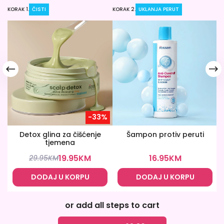
KORAK 1.
ČISTI
KORAK 2.
UKLANJA PERUT
KO
-33%
Detox glina za čišćenje
Šampon protiv peruti
tjemena
19.95
KM
16.95
KM
29.95
KM
DODAJ U KORPU
DODAJ U KORPU
or add all steps to cart