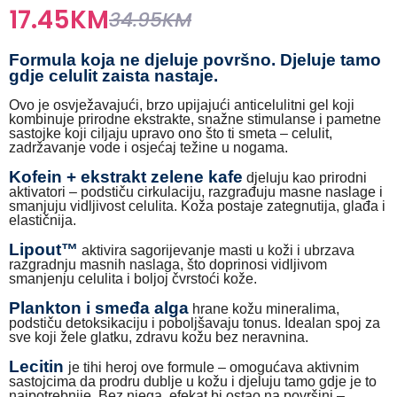
17.45
KM
34.95
KM
Formula koja ne djeluje površno. Djeluje tamo
gdje celulit zaista nastaje.
Ovo je osvježavajući, brzo upijajući anticelulitni gel koji
kombinuje prirodne ekstrakte, snažne stimulanse i pametne
sastojke koji ciljaju upravo ono što ti smeta – celulit,
zadržavanje vode i osjećaj težine u nogama.
Kofein + ekstrakt zelene kafe
djeluju kao prirodni
aktivatori – podstiču cirkulaciju, razgrađuju masne naslage i
smanjuju vidljivost celulita. Koža postaje zategnutija, glađa i
elastičnija.
Lipout™
aktivira sagorijevanje masti u koži i ubrzava
razgradnju masnih naslaga, što doprinosi vidljivom
smanjenju celulita i boljoj čvrstoći kože.
Plankton i smeđa alga
hrane kožu mineralima,
podstiču detoksikaciju i poboljšavaju tonus. Idealan spoj za
sve koji žele glatku, zdravu kožu bez neravnina.
Lecitin
je tihi heroj ove formule – omogućava aktivnim
sastojcima da prodru dublje u kožu i djeluju tamo gdje je to
najpotrebnije. Bez njega, efekat bi ostao na površini –