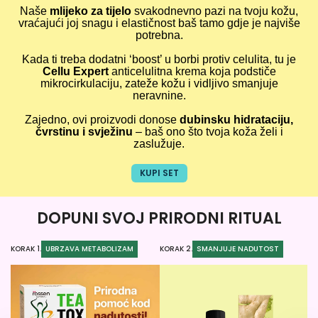
Naše
mlijeko za tijelo
svakodnevno pazi na tvoju kožu,
vraćajući joj snagu i elastičnost baš tamo gdje je najviše
potrebna.
Kada ti treba dodatni ‘boost’ u borbi protiv celulita, tu je
Cellu Expert
anticelulitna krema koja podstiče
mikrocirkulaciju, zateže kožu i vidljivo smanjuje
neravnine.
Zajedno, ovi proizvodi donose
dubinsku hidrataciju,
čvrstinu i svježinu
– baš ono što tvoja koža želi i
zaslužuje.
KUPI SET
DOPUNI SVOJ PRIRODNI RITUAL
KORAK 1.
UBRZAVA METABOLIZAM
KORAK 2.
SMANJUJE NADUTOST
KO