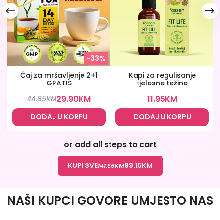
-33%
Čaj za mršavljenje 2+1
Kapi za regulisanje
GRATIS
tjelesne težine
29.90
KM
11.95
KM
44.85
KM
DODAJ U KORPU
DODAJ U KORPU
or add all steps to cart
KUPI SVE
99.15
KM
141.55
KM
NAŠI KUPCI GOVORE UMJESTO NAS