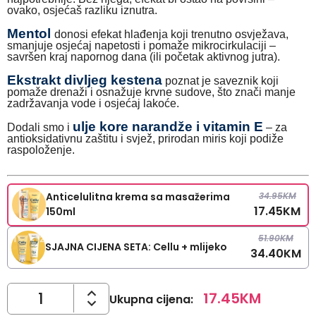
ovako, osjećaš razliku iznutra.
Mentol
donosi efekat hlađenja koji trenutno osvježava,
smanjuje osjećaj napetosti i pomaže mikrocirkulaciji –
savršen kraj napornog dana (ili početak aktivnog jutra).
Ekstrakt divljeg kestena
poznat je saveznik koji
pomaže drenaži i osnažuje krvne sudove, što znači manje
zadržavanja vode i osjećaj lakoće.
ulje kore narandže i vitamin E
Dodali smo i
– za
antioksidativnu zaštitu i svjež, prirodan miris koji podiže
raspoloženje.
34.95
KM
Anticelulitna krema sa masažerima
17.45
KM
150ml
51.90
KM
SJAJNA CIJENA SETA: Cellu + mlijeko
34.40
KM
17.45
KM
Ukupna cijena
: