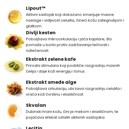
Lipout™
Aktivni sastojak koji dokazano smanjuje masne
naslage i vidljivost celulita, čineći kožu zategnutijom i
glatkom.
Divlji kesten
Poboljšava mikrocirkulaciju i jača kapilare, što
pomaže u borbi protiv zadržavanja tečnosti i
natečenosti.
Ekstrakt zelene kafe
Prirodni stimulans koji podstiče razgradnju masnih
ćelija i daje koži energiju i tonus.
Ekstrakt smeđe alge
Poboljšava cirkulaciju, ubrzava razgradnju celulita i
vraća koži čvrstinu i elastičnost.
Skvalan
Dubinski hrani kožu, čini je mekom i elastičnom, te
pojačava efekat ostalih aktivnih sastojaka.
Lecitin