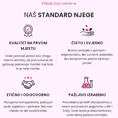
Prikaži sve rutine
NAŠ
STANDARD NJEGE
KVALITET NA PRVOM
ČISTO I SVJESNO
MJESTU
Biramo sastojke s pažnjom i
odgovornošću. Bez suvišnih dodataka,
Svaki proizvod prolazi kroz strogu
bez kompromisa prema zdravlju i
internu kontrolu, od prve sirovine do
prirodi.
gotovog pakovanja. Kvalitet nije faza,
to je naša navika.
ETIČNO I ODGOVORNO
PAŽLJIVO IZRAĐENO
Poslujemo transparentno, poštujući
Proizvedeno po GMP standardima u
ljude, zajednicu i partnere. Naš rast
našim proizvodnim pogonima u BiH i
nikada ne ide nauštrb etike.
Srbiji. Svaki korak je dokumentovan,
svaki detalj pažljivo osmišljen.