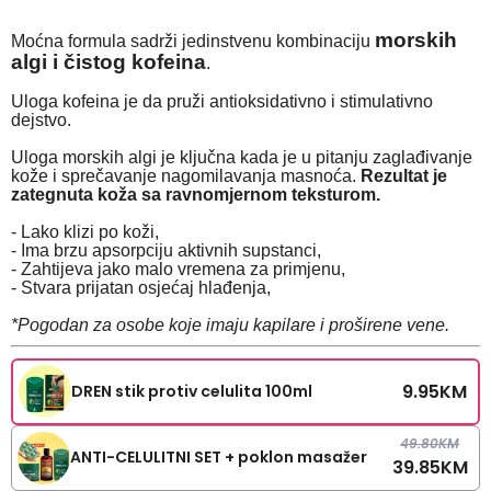
morskih
Moćna formula sadrži jedinstvenu kombinaciju
algi i čistog kofeina
.
Uloga kofeina je da pruži antioksidativno i stimulativno
dejstvo.
Uloga morskih algi je ključna kada je u pitanju zaglađivanje
kože i sprečavanje nagomilavanja masnoća.
Rezultat je
zategnuta koža sa ravnomjernom teksturom.
- Lako klizi po koži,
- Ima brzu apsorpciju aktivnih supstanci,
- Zahtijeva jako malo vremena za primjenu,
- Stvara prijatan osjećaj hlađenja,
*Pogodan za osobe koje imaju kapilare i proširene vene.
9.95
KM
DREN stik protiv celulita 100ml
49.80
KM
ANTI-CELULITNI SET + poklon masažer
39.85
KM