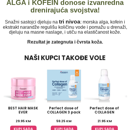
ALGA i KOFEIN donose izvanredna
drenirajuća svojstva!
tri nivoa
Snažni sastojci djeluju na
: morska alga, kofein i
ekstrakt narandže regulišu količinu vode i pomažu u drenaži,
djeluju na masne naslage, i utiču na elastičanost kože.
Rezultat je zategnuta i čvrsta koža.
NAŠI KUPCI TAKOĐE VOLE
BEST HAIR MASK
Perfect dose of
Perfect dose of
EVER
COLLAGEN 3 pack
COLLAGEN
29.95
KM
59.25
KM
21.95
KM
KUPI SADA
KUPI SADA
KUPI SADA