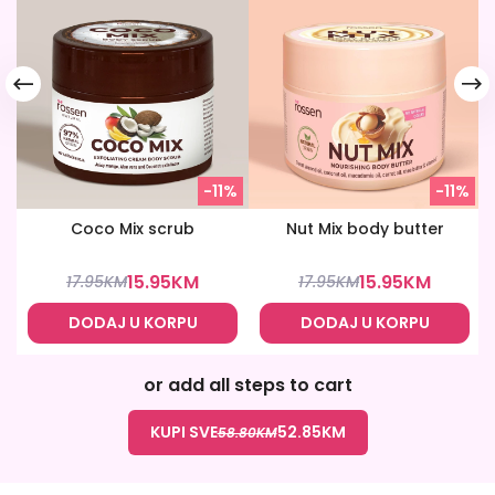
-11%
-11%
Coco Mix scrub
Nut Mix body butter
15.95
KM
15.95
KM
17.95
KM
17.95
KM
DODAJ U KORPU
DODAJ U KORPU
or add all steps to cart
KUPI SVE
52.85
KM
58.80
KM