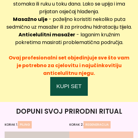
stomaka ili ruku u toku dana. Lako se upija i ima
prijatan osjećaj hlađenja.
Masažno ulje
- poželjno koristiti nekoliko puta
sedmično uz masažer ili za prirodnu hidrataciju tijela.
Anticelulitni masažer
- laganim kružnim
pokretima masirati problematična područja.
Ovaj profesionalni set objedinjuje sve što vam
je potrebno za cjelovitu i najučinkovitiju
anticelulitnu njegu.
KUPI SET
DOPUNI SVOJ PRIRODNI RITUAL
KORAK 1.
PILING
KORAK 2.
REGENERACIJA
KO