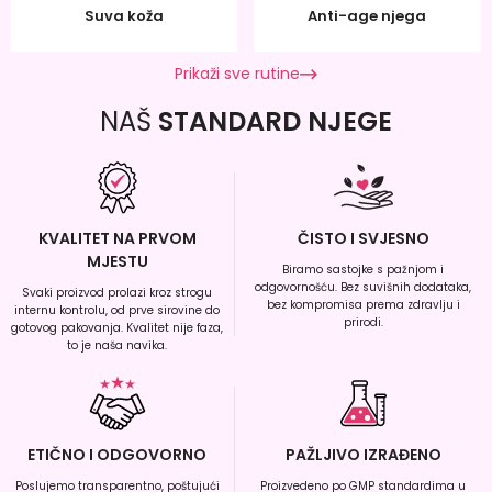
Suva koža
Anti-age njega
Prikaži sve rutine
NAŠ
STANDARD NJEGE
KVALITET NA PRVOM
ČISTO I SVJESNO
MJESTU
Biramo sastojke s pažnjom i
odgovornošću. Bez suvišnih dodataka,
Svaki proizvod prolazi kroz strogu
bez kompromisa prema zdravlju i
internu kontrolu, od prve sirovine do
prirodi.
gotovog pakovanja. Kvalitet nije faza,
to je naša navika.
ETIČNO I ODGOVORNO
PAŽLJIVO IZRAĐENO
Poslujemo transparentno, poštujući
Proizvedeno po GMP standardima u