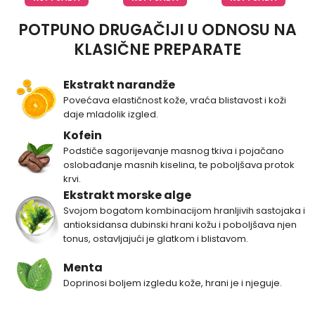
POTPUNO DRUGAČIJI U ODNOSU NA
KLASIČNE PREPARATE
Ekstrakt narandže
Povećava elastičnost kože, vraća blistavost i koži
daje mladolik izgled.
Kofein
Podstiče sagorijevanje masnog tkiva i pojačano
oslobađanje masnih kiselina, te poboljšava protok
krvi.
Ekstrakt morske alge
Svojom bogatom kombinacijom hranljivih sastojaka i
antioksidansa dubinski hrani kožu i poboljšava njen
tonus, ostavljajući je glatkom i blistavom.
Menta
Doprinosi boljem izgledu kože, hrani je i njeguje.