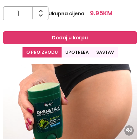
9.95
KM
Ukupna cijena
:
Dodaj u korpu
O PROIZVODU
UPOTREBA
SASTAV