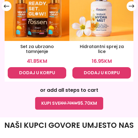
Set za ubrzano
Hidratantni sprej za
tamnjenje
lice
41.85
KM
16.95
KM
DODAJ U KORPU
DODAJ U KORPU
or add all steps to cart
KUPI SVE
95.70
KM
100.70
KM
NAŠI KUPCI GOVORE UMJESTO NAS