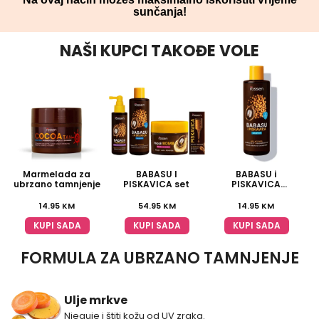
sunčanja!
NAŠI KUPCI TAKOĐE VOLE
Marmelada za
BABASU I
BABASU i
ubrzano tamnjenje
PISKAVICA set
PISKAVICA
multivitaminski
šampon
14.95
KM
54.95
KM
14.95
KM
KUPI SADA
KUPI SADA
KUPI SADA
FORMULA ZA UBRZANO TAMNJENJE
Ulje mrkve
Njeguje i štiti kožu od UV zraka.