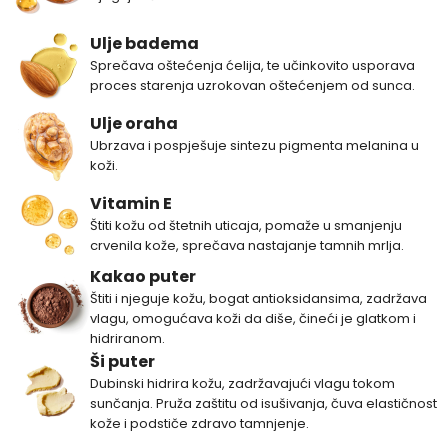
Ulje badema
Sprečava oštećenja ćelija, te učinkovito usporava
proces starenja uzrokovan oštećenjem od sunca.
Ulje oraha
Ubrzava i pospješuje sintezu pigmenta melanina u
koži.
Vitamin E
Štiti kožu od štetnih uticaja, pomaže u smanjenju
crvenila kože, sprečava nastajanje tamnih mrlja.
Kakao puter
Štiti i njeguje kožu, bogat antioksidansima, zadržava
vlagu, omogućava koži da diše, čineći je glatkom i
hidriranom.
Ši puter
Dubinski hidrira kožu, zadržavajući vlagu tokom
sunčanja. Pruža zaštitu od isušivanja, čuva elastičnost
kože i podstiče zdravo tamnjenje.