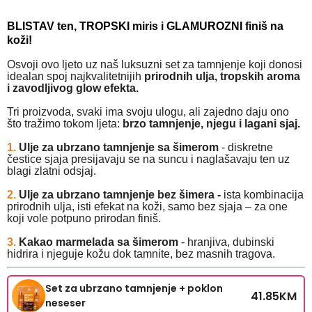
BLISTAV ten, TROPSKI miris i GLAMUROZNI finiš na
koži!
Osvoji ovo ljeto uz naš luksuzni set za tamnjenje koji donosi
idealan spoj najkvalitetnijih
prirodnih ulja, tropskih aroma
i zavodljivog glow efekta.
Tri proizvoda, svaki ima svoju ulogu, ali zajedno daju ono
što tražimo tokom ljeta:
brzo tamnjenje, njegu i lagani sjaj.
1.
Ulje za ubrzano tamnjenje sa šimerom
- diskretne
čestice sjaja presijavaju se na suncu i naglašavaju ten uz
blagi zlatni odsjaj.
2.
Ulje za ubrzano tamnjenje
bez šimera -
ista kombinacija
prirodnih ulja, isti efekat na koži, samo bez sjaja – za one
koji vole potpuno prirodan finiš.
3.
Kakao marmelada sa šimerom
- hranjiva, dubinski
hidrira i njeguje kožu dok tamnite, bez masnih tragova.
Set za ubrzano tamnjenje + poklon
41.85
KM
neseser