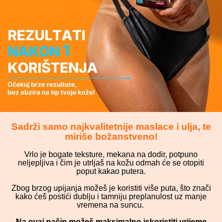
Sadrži samo najkvalitetnije maslace i ulja, te
miriše božanstveno!
Vrlo je bogate teksture, mekana na dodir, potpuno
neljepljiva i čim je utrljaš na kožu odmah će se otopiti
poput kakao putera.
Zbog brzog upijanja možeš je koristiti više puta, što znači
kako ćeš postići dublju i tamniju preplanulost uz manje
vremena na suncu.
Na ovaj način možeš maksimalno iskoristiti vrijeme