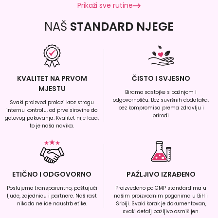
Prikaži sve rutine
NAŠ
STANDARD NJEGE
KVALITET NA PRVOM
ČISTO I SVJESNO
MJESTU
Biramo sastojke s pažnjom i
odgovornošću. Bez suvišnih dodataka,
Svaki proizvod prolazi kroz strogu
bez kompromisa prema zdravlju i
internu kontrolu, od prve sirovine do
prirodi.
gotovog pakovanja. Kvalitet nije faza,
to je naša navika.
ETIČNO I ODGOVORNO
PAŽLJIVO IZRAĐENO
Poslujemo transparentno, poštujući
Proizvedeno po GMP standardima u
ljude, zajednicu i partnere. Naš rast
našim proizvodnim pogonima u BiH i
nikada ne ide nauštrb etike.
Srbiji. Svaki korak je dokumentovan,
svaki detalj pažljivo osmišljen.