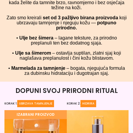
kada želite da tamnite brzo, ravnomjerno i bez osjećaja
težine na koži.
Zato smo kreirali
set od 3 pažljivo birana proizvoda
koji
ubrzavaju tamnjenje i njeguju kožu —
potpuno
prirodno.
•
Ulje bez šimera
– lagane teksture, za prirodno
preplanuli ten bez dodatnog sjaja.
•
Ulje sa šimerom
– ostavlja suptilan, zlatni sjaj koji
naglašava preplanulost i čini kožu blistavom.
•
Marmelada za tamnjenje
– bogata, njegujuća formula
za dubinsku hidrataciju i dugotrajan sjaj.
DOPUNI SVOJ PRIRODNI RITUAL
KORAK 1.
UBRZAVA TAMNJENJE
KORAK 2.
HIDRIRA
KO
IZABRANI PROIZVOD