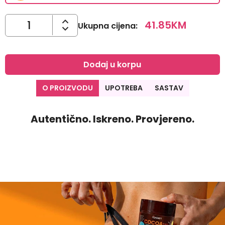
41.85
KM
Ukupna cijena
:
Dodaj u korpu
O PROIZVODU
UPOTREBA
SASTAV
Autentično. Iskreno. Provjereno.