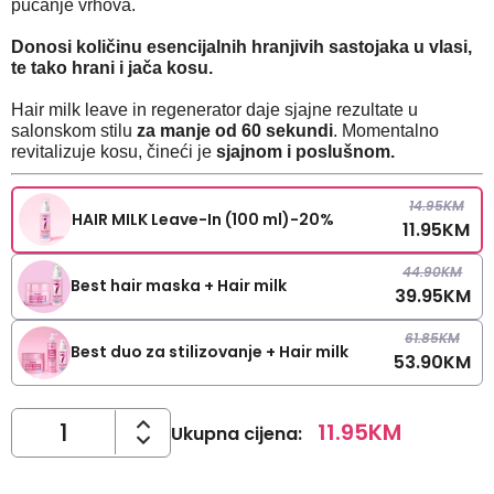
pucanje vrhova.
Donosi količinu esencijalnih hranjivih sastojaka u vlasi,
te tako hrani i jača kosu.
Hair milk leave in regenerator daje sjajne rezultate u
salonskom stilu
za manje od 60 sekundi
. Momentalno
revitalizuje kosu, čineći je
sjajnom i poslušnom.
14.95
KM
HAIR MILK Leave-In (100 ml)-20%
11.95
KM
44.90
KM
Best hair maska + Hair milk
39.95
KM
61.85
KM
Best duo za stilizovanje + Hair milk
53.90
KM
11.95
KM
Ukupna cijena
: