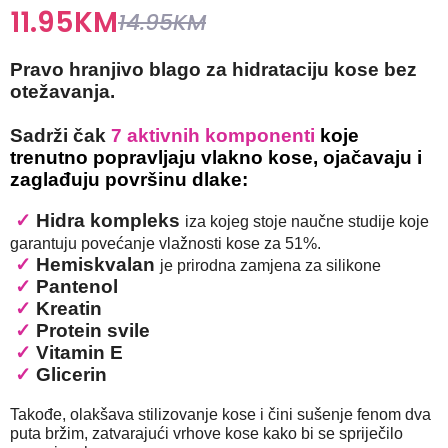
11.95
KM
14.95
KM
Pravo hranjivo blago za hidrataciju kose bez
otežavanja.
Sadrži čak
7 aktivnih komponenti
koje
trenutno popravljaju vlakno kose, ojačavaju i
zaglađuju površinu dlake:
✓
Hidra kompleks
iza kojeg stoje naučne studije koje
garantuju povećanje vlažnosti kose za 51%.
✓
Hemiskvalan
je prirodna zamjena za silikone
✓
Pantenol
✓
Kreatin
✓
Protein svile
✓
Vitamin E
✓
Glicerin
Takođe, olakšava stilizovanje kose i čini sušenje fenom dva
puta bržim, zatvarajući vrhove kose kako bi se spriječilo