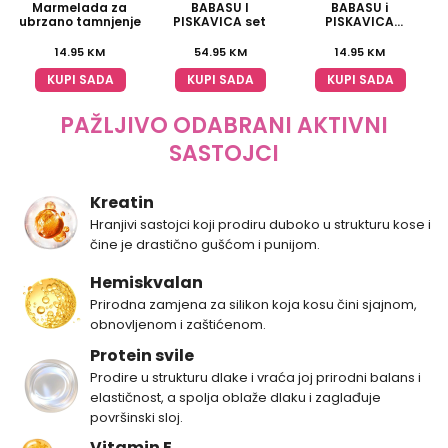
Marmelada za
BABASU I
BABASU i
ubrzano tamnjenje
PISKAVICA set
PISKAVICA
multivitaminski
šampon
14.95
KM
54.95
KM
14.95
KM
KUPI SADA
KUPI SADA
KUPI SADA
PAŽLJIVO ODABRANI AKTIVNI
SASTOJCI
Kreatin
Hranjivi sastojci koji prodiru duboko u strukturu kose i
čine je drastično gušćom i punijom.
Hemiskvalan
Prirodna zamjena za silikon koja kosu čini sjajnom,
obnovljenom i zaštićenom.
Protein svile
Prodire u strukturu dlake i vraća joj prirodni balans i
elastičnost, a spolja oblaže dlaku i zaglađuje
površinski sloj.
Vitamin E