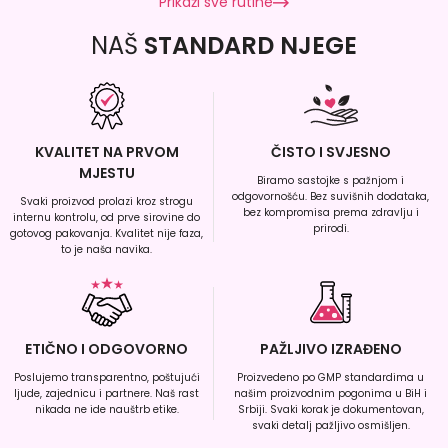
Prikaži sve rutine
NAŠ
STANDARD NJEGE
KVALITET NA PRVOM
ČISTO I SVJESNO
MJESTU
Biramo sastojke s pažnjom i
odgovornošću. Bez suvišnih dodataka,
Svaki proizvod prolazi kroz strogu
bez kompromisa prema zdravlju i
internu kontrolu, od prve sirovine do
prirodi.
gotovog pakovanja. Kvalitet nije faza,
to je naša navika.
ETIČNO I ODGOVORNO
PAŽLJIVO IZRAĐENO
Poslujemo transparentno, poštujući
Proizvedeno po GMP standardima u
ljude, zajednicu i partnere. Naš rast
našim proizvodnim pogonima u BiH i
nikada ne ide nauštrb etike.
Srbiji. Svaki korak je dokumentovan,
svaki detalj pažljivo osmišljen.