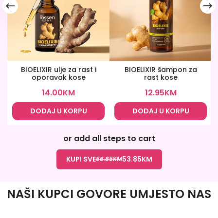
BIOELIXIR ulje za rast i
BIOELIXIR šampon za
oporavak kose
rast kose
14.00
KM
12.95
KM
DODAJ U KORPU
DODAJ U KORPU
or add all steps to cart
KUPI SVE
53.85
KM
56.85
KM
NAŠI KUPCI GOVORE UMJESTO NAS