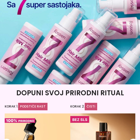
DOPUNI SVOJ PRIRODNI RITUAL
KORAK 1.
PODSTIČE RAST
KORAK 2.
ČISTI
KO