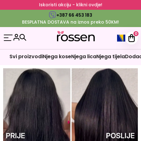
Iskoristi akciju - klikni ovdje!
+387 66 453 183
BESPLATNA DOSTAVA na iznos preko 50KM!
0
Svi proizvodi
Njega kose
Njega lica
Njega tijela
Dodaci