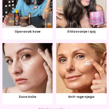
Oporavak kose
Stilizovanje i sjaj
Suva koža
Anti-age njega