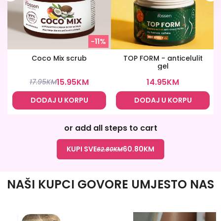
-11%
Coco Mix scrub
TOP FORM - anticelulit
gel
15.95
KM
14.95
KM
17.95
KM
DODAJ U KORPU
DODAJ U KORPU
or add all steps to cart
KUPI SVE
60.80
KM
62.80
KM
NAŠI KUPCI GOVORE UMJESTO NAS