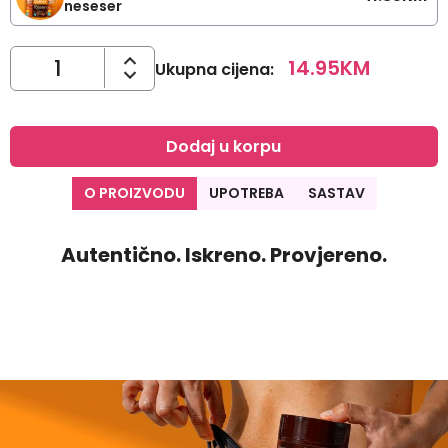
neseser
14.95
KM
Ukupna cijena
:
Dodaj u korpu
O PROIZVODU
UPOTREBA
SASTAV
Autentično. Iskreno. Provjereno.