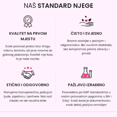
NAŠ
STANDARD NJEGE
KVALITET NA PRVOM
ČISTO I SVJESNO
MJESTU
Biramo sastojke s pažnjom i
odgovornošću. Bez suvišnih dodataka,
Svaki proizvod prolazi kroz strogu
bez kompromisa prema zdravlju i
internu kontrolu, od prve sirovine do
prirodi.
gotovog pakovanja. Kvalitet nije faza,
to je naša navika.
ETIČNO I ODGOVORNO
PAŽLJIVO IZRAĐENO
Poslujemo transparentno, poštujući
Proizvedeno po GMP standardima u
ljude, zajednicu i partnere. Naš rast
našim proizvodnim pogonima u BiH i
nikada ne ide nauštrb etike.
Srbiji. Svaki korak je dokumentovan,
svaki detalj pažljivo osmišljen.