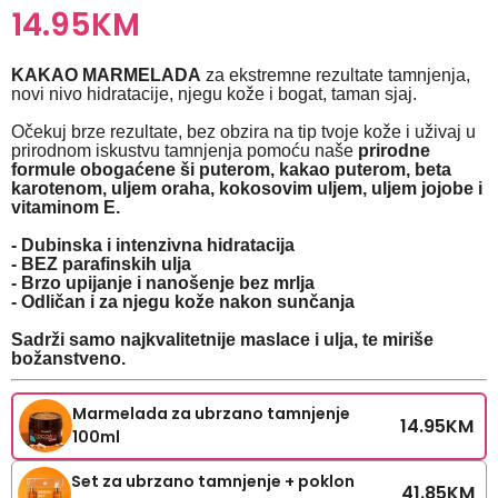
14.95
KM
KAKAO MARMELADA
za ekstremne rezultate tamnjenja,
novi nivo hidratacije, njegu kože i bogat, taman sjaj.
Očekuj brze rezultate, bez obzira na tip tvoje kože i uživaj u
prirodnom iskustvu tamnjenja pomoću naše
prirodne
formule obogaćene ši puterom, kakao puterom, beta
karotenom, uljem oraha, kokosovim uljem, uljem jojobe i
vitaminom E.
- Dubinska i intenzivna hidratacija
- BEZ parafinskih ulja
- Brzo upijanje i nanošenje bez mrlja
- Odličan i za njegu kože nakon sunčanja
Sadrži samo najkvalitetnije maslace i ulja, te miriše
božanstveno.
Marmelada za ubrzano tamnjenje
14.95
KM
100ml
Set za ubrzano tamnjenje + poklon
41.85
KM