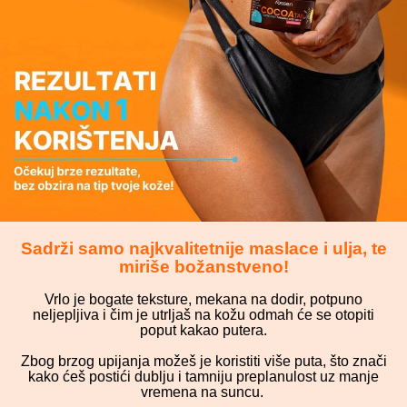
Sadrži samo najkvalitetnije maslace i ulja, te
miriše božanstveno!
Vrlo je bogate teksture, mekana na dodir, potpuno
neljepljiva i čim je utrljaš na kožu odmah će se otopiti
poput kakao putera.
Zbog brzog upijanja možeš je koristiti više puta, što znači
kako ćeš postići dublju i tamniju preplanulost uz manje
vremena na suncu.