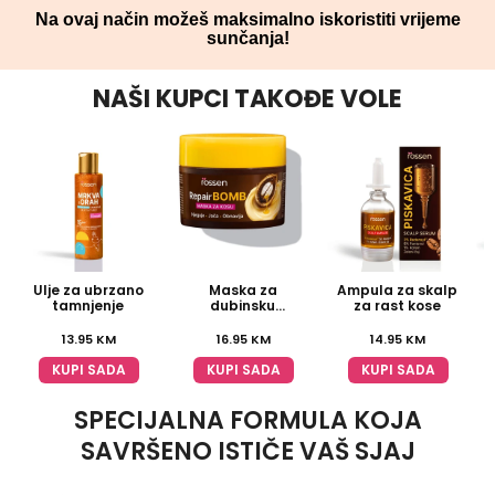
Na ovaj način možeš maksimalno iskoristiti vrijeme
sunčanja!
NAŠI KUPCI TAKOĐE VOLE
Ulje za ubrzano
Maska za
Ampula za skalp
tamnjenje
dubinsku
za rast kose
regeneraciju
13.95
KM
16.95
KM
14.95
KM
KUPI SADA
KUPI SADA
KUPI SADA
SPECIJALNA FORMULA KOJA
SAVRŠENO ISTIČE VAŠ SJAJ