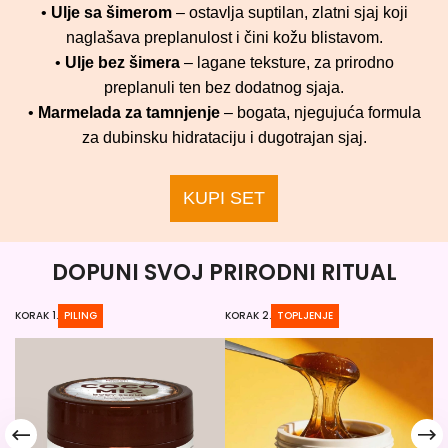
•
Ulje sa šimerom
– ostavlja suptilan, zlatni sjaj koji
naglašava preplanulost i čini kožu blistavom.
•
Ulje bez šimera
– lagane teksture, za prirodno
preplanuli ten bez dodatnog sjaja.
•
Marmelada za tamnjenje
– bogata, njegujuća formula
za dubinsku hidrataciju i dugotrajan sjaj.
KUPI SET
DOPUNI SVOJ PRIRODNI RITUAL
KORAK 1.
PILING
KORAK 2.
TOPLJENJE
KO