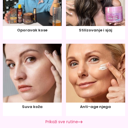
Oporavak kose
Stilizovanje i sjaj
Suva koža
Anti-age njega
Prikaži sve rutine