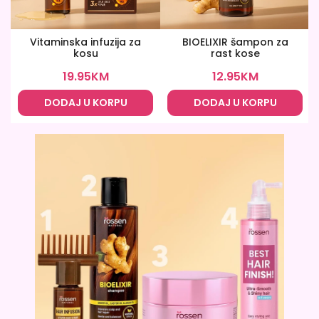
Vitaminska infuzija za
BIOELIXIR šampon za
kosu
rast kose
19.95
KM
12.95
KM
DODAJ U KORPU
DODAJ U KORPU