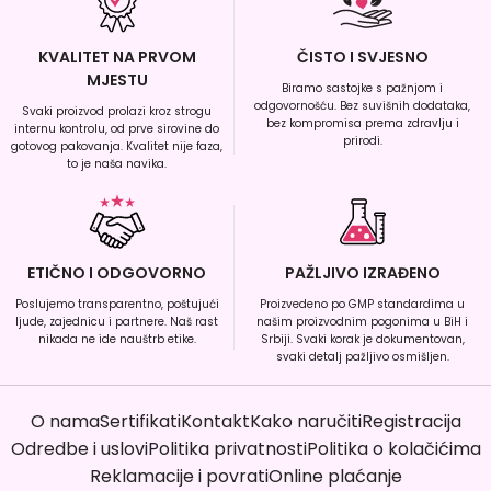
KVALITET NA PRVOM
ČISTO I SVJESNO
MJESTU
Biramo sastojke s pažnjom i
odgovornošću. Bez suvišnih dodataka,
Svaki proizvod prolazi kroz strogu
bez kompromisa prema zdravlju i
internu kontrolu, od prve sirovine do
prirodi.
gotovog pakovanja. Kvalitet nije faza,
to je naša navika.
ETIČNO I ODGOVORNO
PAŽLJIVO IZRAĐENO
Poslujemo transparentno, poštujući
Proizvedeno po GMP standardima u
ljude, zajednicu i partnere. Naš rast
našim proizvodnim pogonima u BiH i
nikada ne ide nauštrb etike.
Srbiji. Svaki korak je dokumentovan,
svaki detalj pažljivo osmišljen.
O nama
Sertifikati
Kontakt
Kako naručiti
Registracija
Odredbe i uslovi
Politika privatnosti
Politika o kolačićima
Reklamacije i povrati
Online plaćanje