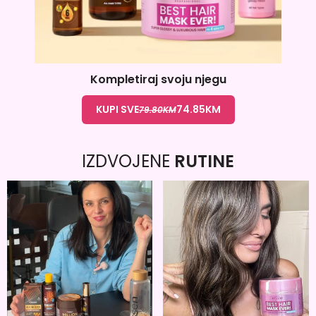
Kompletiraj svoju njegu
KUPI SVE
74.85
KM
79.80
KM
IZDVOJENE
RUTINE