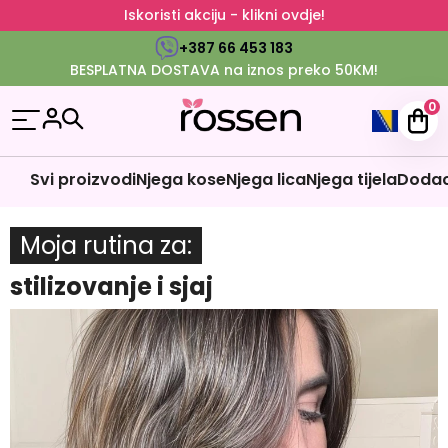
Iskoristi akciju - klikni ovdje!
+387 66 453 183
BESPLATNA DOSTAVA na iznos preko 50KM!
0
Svi proizvodi
Njega kose
Njega lica
Njega tijela
Dodaci
Moja rutina za
stilizovanje i sjaj