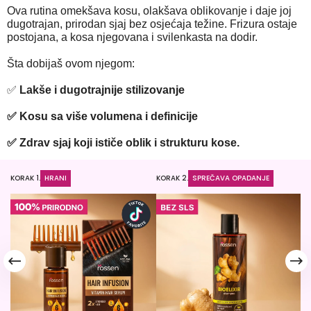
Ova rutina omekšava kosu, olakšava oblikovanje i daje joj
dugotrajan, prirodan sjaj bez osjećaja težine. Frizura ostaje
postojana, a kosa njegovana i svilenkasta na dodir.
Šta dobijaš ovom njegom:
✅
Lakše i dugotrajnije stilizovanje
✅ Kosu sa više volumena i definicije
✅ Zdrav sjaj koji ističe oblik i strukturu kose.
KORAK 1.
HRANI
KORAK 2.
SPREČAVA OPADANJE
KO