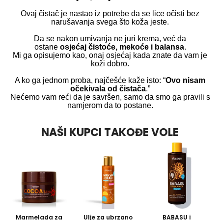
Ovaj čistač je nastao iz potrebe da se
lice očisti bez
narušavanja svega što koža jeste.
Da se nakon umivanja ne juri krema, već da
ostane
osjećaj čistoće, mekoće i balansa
.
Mi ga opisujemo kao, onaj osjećaj kada znate da vam je
koži dobro.
A ko ga jednom proba, najčešće kaže isto: “
Ovo nisam
očekivala od čistača
.”
Nećemo vam reći da je savršen, samo da smo ga pravili s
namjerom da to postane.
NAŠI KUPCI TAKOĐE VOLE
Marmelada za
Ulje za ubrzano
BABASU i