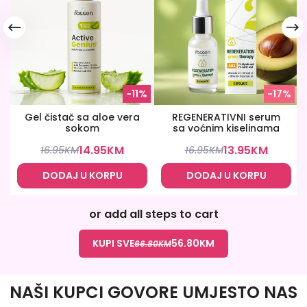
-11%
-17%
Gel čistač sa aloe vera
REGENERATIVNI serum
sokom
sa voćnim kiselinama
14.95
KM
13.95
KM
16.95
KM
16.95
KM
DODAJ U KORPU
DODAJ U KORPU
or add all steps to cart
KUPI SVE
56.80
KM
66.80
KM
NAŠI KUPCI GOVORE UMJESTO NAS