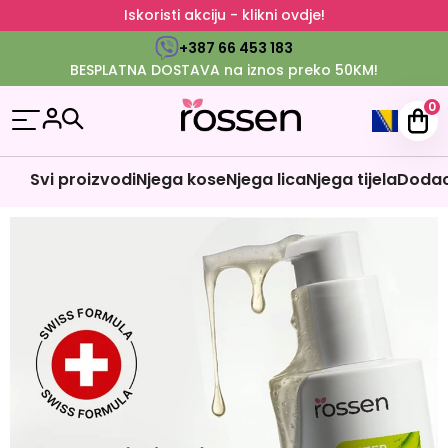
Iskoristi akciju - klikni ovdje!
+387 66 453 183
BESPLATNA DOSTAVA na iznos preko 50KM!
0
Svi proizvodi
Njega kose
Njega lica
Njega tijela
Dodaci