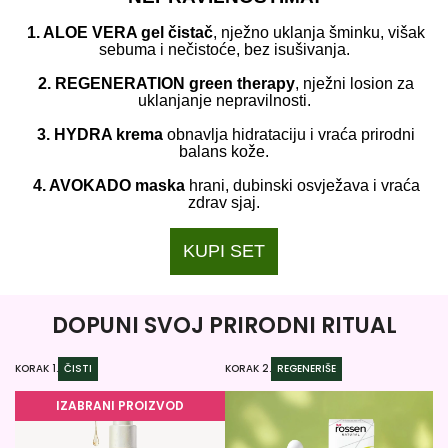
1. ALOE VERA gel čistač
, nježno uklanja šminku, višak
sebuma i nečistoće, bez isušivanja.
2. REGENERATION green therapy
, nježni losion za
uklanjanje nepravilnosti.
3. HYDRA krema
obnavlja hidrataciju i vraća prirodni
balans kože.
4. AVOKADO maska
hrani, dubinski osvježava i vraća
zdrav sjaj.
KUPI SET
DOPUNI SVOJ PRIRODNI RITUAL
KORAK 1.
ČISTI
KORAK 2.
REGENERIŠE
KO
IZABRANI PROIZVOD