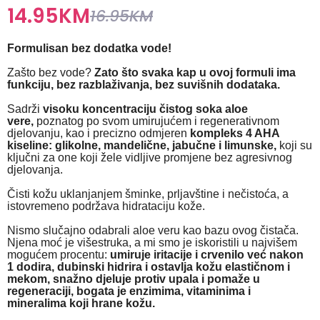
14.95
KM
16.95
KM
Formulisan
bez dodatka vode!
Zašto bez vode?
Zato što svaka kap u ovoj formuli ima
funkciju, bez razblaživanja, bez suvišnih dodataka.
Sadrži
visoku koncentraciju čistog soka aloe
vere,
poznatog po svom umirujućem i regenerativnom
djelovanju, kao i precizno odmjeren
kompleks 4 AHA
kiseline:
glikolne, mandelične, jabučne i limunske,
koji su
ključni za one koji žele vidljive promjene bez agresivnog
djelovanja.
Čisti kožu uklanjanjem šminke, prljavštine i nečistoća, a
istovremeno podržava hidrataciju kože.
Nismo slučajno odabrali aloe veru kao bazu ovog čistača.
Njena moć je višestruka, a mi smo je iskoristili u najvišem
mogućem procentu:
umiruje iritacije i crvenilo već nakon
1 dodira, dubinski hidrira i ostavlja kožu elastičnom i
mekom, snažno djeluje protiv upala i pomaže u
regeneraciji, bogata je enzimima, vitaminima i
mineralima koji hrane kožu.