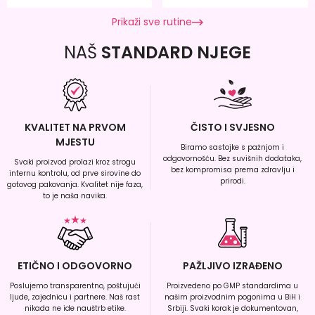
Prikaži sve rutine
NAŠ
STANDARD NJEGE
KVALITET NA PRVOM
ČISTO I SVJESNO
MJESTU
Biramo sastojke s pažnjom i
odgovornošću. Bez suvišnih dodataka,
Svaki proizvod prolazi kroz strogu
bez kompromisa prema zdravlju i
internu kontrolu, od prve sirovine do
prirodi.
gotovog pakovanja. Kvalitet nije faza,
to je naša navika.
ETIČNO I ODGOVORNO
PAŽLJIVO IZRAĐENO
Poslujemo transparentno, poštujući
Proizvedeno po GMP standardima u
ljude, zajednicu i partnere. Naš rast
našim proizvodnim pogonima u BiH i
nikada ne ide nauštrb etike.
Srbiji. Svaki korak je dokumentovan,