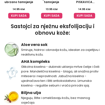
ubrzano tamnjenje
tamnjenje
PISKAVICA
multivitaminski
šampon
14.95
KM
13.95
KM
14.95
KM
KUPI SADA
KUPI SADA
KUPI SADA
Sastojci za nježnu eksfolijaciju i
obnovu kože:
Aloe vera sok
Smiruje, hidrira i obnavlja kožu, idealan za osjetljivu i
reaktivnu kožu.
AHA kompleks
Glikolna kiselina - dubinski uklanja mrtve ćelije i čisti
pore. Mandelična kiselina - blaga, ali snažna protiv
mitesera i nepravilnosti. Jabučna kiselina -
ujednačava ten i štiti antioksidativno. Limunska
kiselina - reguliše sebum i vraća prirodni sjaj.
Biljna ulja
Njeguju, štite i omekšavaju kožu, bez masnog
osjećaja.