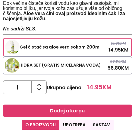
Dok većina čistača koristi vodu kao glavni sastojak, mi
koristimo biljku, jer tvoja koža zaslužuje više od običnog
čišćenja.
Aloe vera čini ovaj proizvod idealnim čak i za
najosjetljiviju kožu.
Ne sadrži SLS.
16.95
KM
Gel čistač sa aloe vera sokom 200ml
14.95
KM
66.80
KM
HIDRA SET (GRATIS MICELARNA VODA)
56.80
KM
14.95
KM
Ukupna cijena
:
Dodaj u korpu
O PROIZVODU
UPOTREBA
SASTAV