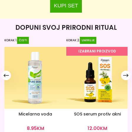
KUPI SET
DOPUNI SVOJ PRIRODNI RITUAL
KORAK 1.
ČISTI
KORAK 2.
UMIRUJE
KO
IZABRANI PROIZVOD
Micelarna voda
SOS serum protiv akni
8.95
KM
12.00
KM