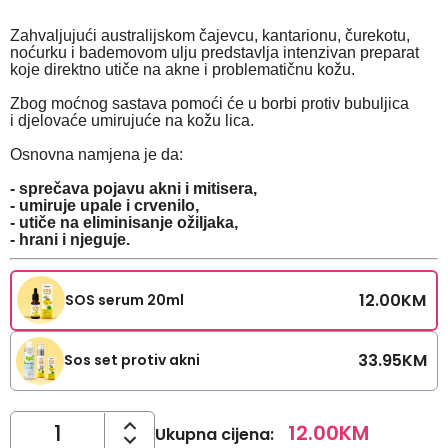
Zahvaljujući australijskom čajevcu, kantarionu, čurekotu,
noćurku i bademovom ulju predstavlja intenzivan preparat
koje direktno utiče na akne i problematičnu kožu.
Zbog moćnog sastava pomoći će u borbi protiv bubuljica
i djelovaće umirujuće na kožu lica.
Osnovna namjena je da:
- sprečava pojavu akni i mitisera,
- umiruje upale i crvenilo,
- utiče na eliminisanje ožiljaka,
- hrani i njeguje.
12.00
KM
SOS serum 20ml
33.95
KM
Sos set protiv akni
12.00
KM
Ukupna cijena
: