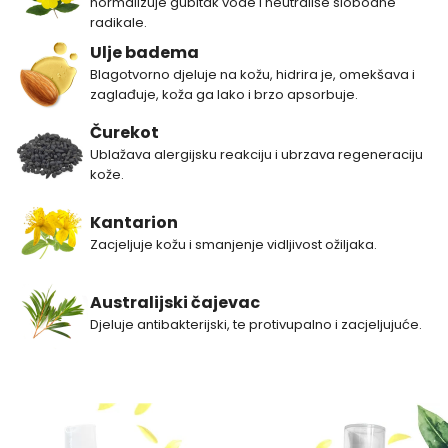
normalizuje gubitak vode i neutrališe slobodne
radikale.
Ulje badema
Blagotvorno djeluje na kožu, hidrira je, omekšava i
zaglađuje, koža ga lako i brzo apsorbuje.
Čurekot
Ublažava alergijsku reakciju i ubrzava regeneraciju
kože.
Kantarion
Zacjeljuje kožu i smanjenje vidljivost ožiljaka.
Australijski čajevac
Djeluje antibakterijski, te protivupalno i zacjeljujuće.