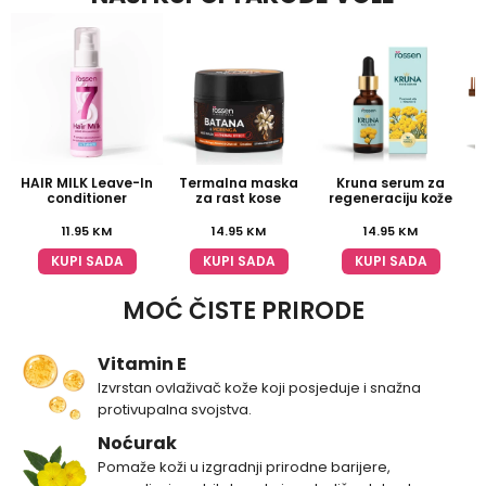
HAIR MILK Leave-In
Termalna maska
Kruna serum za
conditioner
za rast kose
regeneraciju kože
11.95
KM
14.95
KM
14.95
KM
KUPI SADA
KUPI SADA
KUPI SADA
MOĆ ČISTE PRIRODE
Vitamin E
Izvrstan ovlaživač kože koji posjeduje i snažna
protivupalna svojstva.
Noćurak
Pomaže koži u izgradnji prirodne barijere,