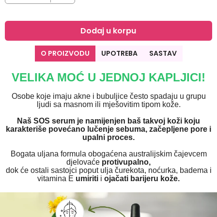
Dodaj u korpu
O PROIZVODU
UPOTREBA
SASTAV
VELIKA MOĆ U JEDNOJ KAPLJICI!
Osobe koje imaju akne i bubuljice često spadaju u grupu
ljudi sa masnom ili mješovitim tipom kože.
Naš SOS serum je namijenjen baš takvoj koži koju
karakteriše povećano lučenje sebuma, začepljene pore i
upalni proces.
Bogata uljana formula obogaćena australijskim čajevcem
djelovaće
protivupalno,
dok će ostali sastojci poput ulja čurekota, noćurka, badema i
vitamina E
umiriti
i
ojačati barijeru kože.