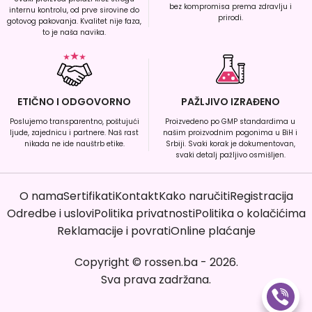
bez kompromisa prema zdravlju i
internu kontrolu, od prve sirovine do
prirodi.
gotovog pakovanja. Kvalitet nije faza,
to je naša navika.
ETIČNO I ODGOVORNO
PAŽLJIVO IZRAĐENO
Poslujemo transparentno, poštujući
Proizvedeno po GMP standardima u
ljude, zajednicu i partnere. Naš rast
našim proizvodnim pogonima u BiH i
nikada ne ide nauštrb etike.
Srbiji. Svaki korak je dokumentovan,
svaki detalj pažljivo osmišljen.
O nama
Sertifikati
Kontakt
Kako naručiti
Registracija
Odredbe i uslovi
Politika privatnosti
Politika o kolačićima
Reklamacije i povrati
Online plaćanje
Copyright
©
rossen.ba
-
2026
.
Sva prava zadržana.