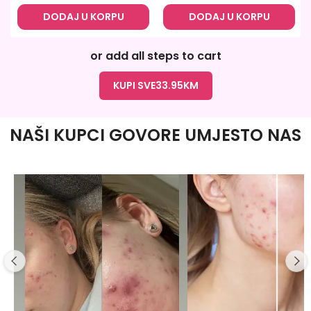
DODAJ U KORPU
DODAJ U KORPU
or add all steps to cart
KUPI SVE
33.95
KM
NAŠI KUPCI GOVORE UMJESTO NAS