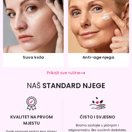
Suva koža
Anti-age njega
Prikaži sve rutine
NAŠ
STANDARD NJEGE
KVALITET NA PRVOM
ČISTO I SVJESNO
MJESTU
Biramo sastojke s pažnjom i
odgovornošću. Bez suvišnih dodataka,
Svaki proizvod prolazi kroz strogu