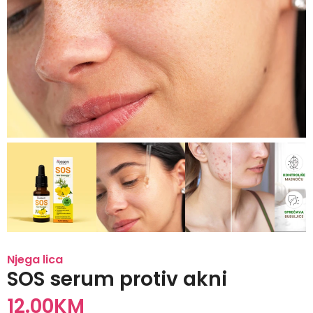
Njega lica
SOS serum protiv akni
12.00
KM