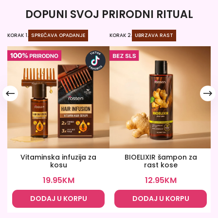
DOPUNI SVOJ PRIRODNI RITUAL
KORAK 1.
SPREČAVA OPADANJE
KORAK 2.
UBRZAVA RAST
KO
Vitaminska infuzija za
BIOELIXIR šampon za
kosu
rast kose
19.95
KM
12.95
KM
DODAJ U KORPU
DODAJ U KORPU