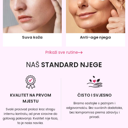
Suva koža
Anti-age njega
Prikaži sve rutine
NAŠ
STANDARD NJEGE
KVALITET NA PRVOM
ČISTO I SVJESNO
MJESTU
Biramo sastojke s pažnjom i
odgovornošću. Bez suvišnih dodataka,
Svaki proizvod prolazi kroz strogu
bez kompromisa prema zdravlju i
internu kontrolu, od prve sirovine do
prirodi.
gotovog pakovanja. Kvalitet nije faza,
to je naša navika.