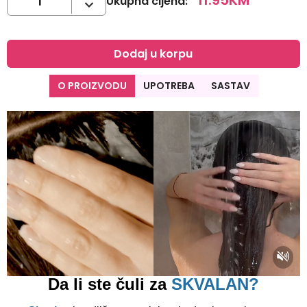
11.95
KM
Ukupna cijena
:
Dodaj u korpu
O PROIZVODU
UPOTREBA
SASTAV
Da li ste čuli za
SKVALAN?