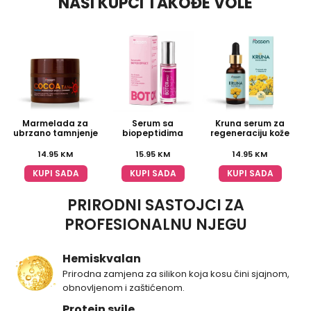
NAŠI KUPCI TAKOĐE VOLE
Marmelada za
Serum sa
Kruna serum za
ubrzano tamnjenje
biopeptidima
regeneraciju kože
14.95
KM
15.95
KM
14.95
KM
KUPI SADA
KUPI SADA
KUPI SADA
PRIRODNI SASTOJCI ZA
PROFESIONALNU NJEGU
Hemiskvalan
Prirodna zamjena za silikon koja kosu čini sjajnom,
obnovljenom i zaštićenom.
Protein svile