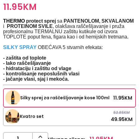
11.95
KM
THERMO
protect sprej
sa
PANTENOLOM, SKVALANOM
i
PROTEINOM SVILE
, olakšava raščešljavanje i pruža
profesionalnu TERMALNU zaštitu kutikule od izvora
TOPLOTE poput fena, figara kao i od hemijskih tretmana.
SILKY SPRAY
OBEĆAVA 5 stvarnih efekata:
- zaštita od toplote
- lako raščešljavanje
- hidrataciju i zaštitu od vlage
- kontrolisanje neposlušnih vlasi
- jačanje vlasi, sjaj i mekoća.
11.95
KM
Silky sprej za raščešljavanje kose 100ml
53.85
KM
Kvatro set
49.95
KM