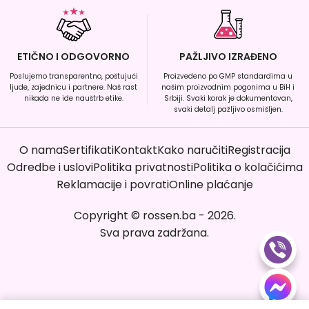
ETIČNO I ODGOVORNO
PAŽLJIVO IZRAĐENO
Poslujemo transparentno, poštujući
Proizvedeno po GMP standardima u
ljude, zajednicu i partnere. Naš rast
našim proizvodnim pogonima u BiH i
nikada ne ide nauštrb etike.
Srbiji. Svaki korak je dokumentovan,
svaki detalj pažljivo osmišljen.
O nama
Sertifikati
Kontakt
Kako naručiti
Registracija
Odredbe i uslovi
Politika privatnosti
Politika o kolačićima
Reklamacije i povrati
Online plaćanje
Copyright
©
rossen.ba
-
2026
.
Sva prava zadržana.