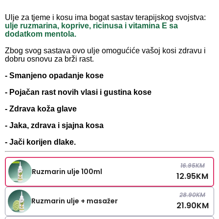
Ulje za tjeme i kosu ima bogat sastav terapijskog svojstva:
ulje ruzmarina, koprive, ricinusa i vitamina E sa
dodatkom mentola.
Zbog svog sastava ovo ulje omogućiće vašoj kosi zdravu i
dobru osnovu za brži rast.
- Smanjeno opadanje kose
- Pojačan rast novih vlasi i gustina kose
- Zdrava koža glave
- Jaka, zdrava i sjajna kosa
- Jači korijen dlake.
16.95
KM
Ruzmarin ulje 100ml
12.95
KM
28.90
KM
Ruzmarin ulje + masažer
21.90
KM