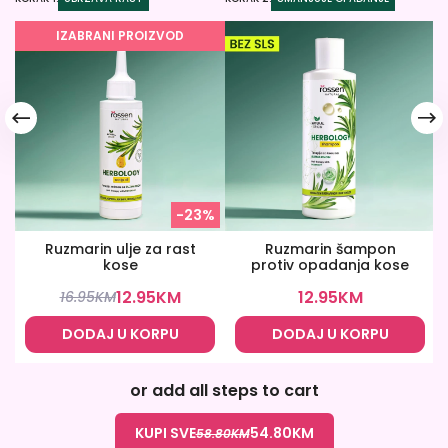
IZABRANI PROIZVOD
-23%
Ruzmarin ulje za rast
Ruzmarin šampon
kose
protiv opadanja kose
12.95
KM
12.95
KM
16.95
KM
DODAJ U KORPU
DODAJ U KORPU
or add all steps to cart
KUPI SVE
54.80
KM
58.80
KM