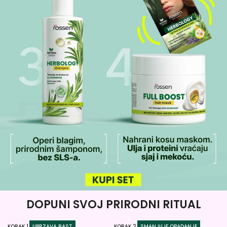
DOPUNI SVOJ PRIRODNI RITUAL
KORAK 1.
UBRZAVA RAST
KORAK 2.
SMANJUJE OPADANJE
KO