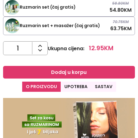
58.80
KM
Ruzmarin set (čaj gratis)
54.80
KM
70.75
KM
Ruzmarin set + masažer (čaj gratis)
63.75
KM
12.95
KM
Ukupna cijena
:
Dodaj u korpu
O PROIZVODU
UPOTREBA
SASTAV