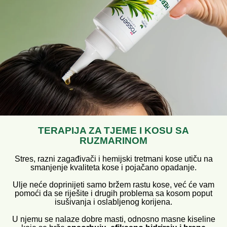
TERAPIJA ZA TJEME I KOSU SA
RUZMARINOM
Stres, razni zagađivači i hemijski tretmani kose utiču na
smanjenje kvaliteta kose i pojačano opadanje.
Ulje neće doprinijeti samo bržem rastu kose, već će vam
pomoći da se riješite i drugih problema sa kosom poput
isušivanja i oslabljenog korijena.
U njemu se nalaze dobre masti, odnosno masne kiseline