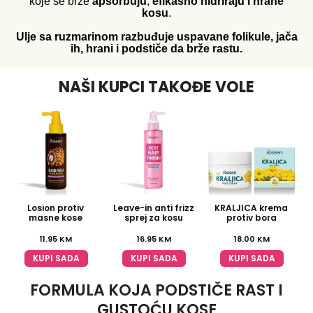
koje se brže
apsorbuju
,
efikasno hidriraju i hrane
kosu
.
Ulje sa ruzmarinom razbuđuje uspavane folikule, jača
ih, hrani i podstiče da brže rastu.
NAŠI KUPCI TAKOĐE VOLE
Losion protiv
Leave-in anti frizz
KRALJICA krema
masne kose
sprej za kosu
protiv bora
11.95
KM
16.95
KM
18.00
KM
KUPI SADA
KUPI SADA
KUPI SADA
FORMULA KOJA PODSTIČE RAST I
GUSTOĆU KOSE