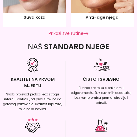
Suva koža
Anti-age njega
Prikaži sve rutine
NAŠ
STANDARD NJEGE
KVALITET NA PRVOM
ČISTO I SVJESNO
MJESTU
Biramo sastojke s pažnjom i
odgovornošću. Bez suvišnih dodataka,
Svaki proizvod prolazi kroz strogu
bez kompromisa prema zdravlju i
internu kontrolu, od prve sirovine do
prirodi.
gotovog pakovanja. Kvalitet nije faza,
to je naša navika.