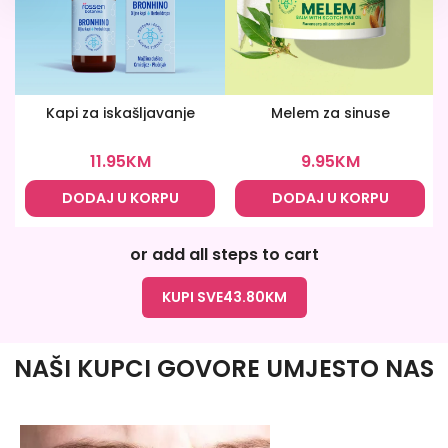
Kapi za iskašljavanje
Melem za sinuse
11.95
KM
9.95
KM
DODAJ U KORPU
DODAJ U KORPU
or add all steps to cart
KUPI SVE
43.80
KM
NAŠI KUPCI GOVORE UMJESTO NAS