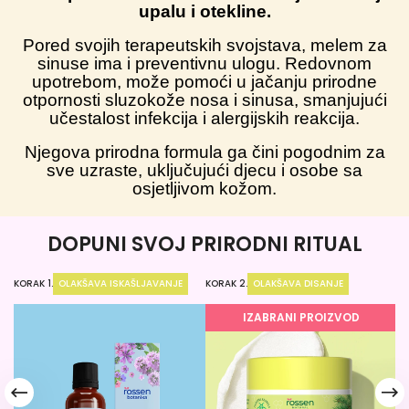
upalu i otekline.
Pored svojih terapeutskih svojstava, melem za
sinuse ima i preventivnu ulogu. Redovnom
upotrebom, može pomoći u jačanju prirodne
otpornosti sluzokože nosa i sinusa, smanjujući
učestalost infekcija i alergijskih reakcija.
Njegova prirodna formula ga čini pogodnim za
sve uzraste, uključujući djecu i osobe sa
osjetljivom kožom.
DOPUNI SVOJ PRIRODNI RITUAL
KORAK 1.
OLAKŠAVA ISKAŠLJAVANJE
KORAK 2.
OLAKŠAVA DISANJE
KO
IZABRANI PROIZVOD