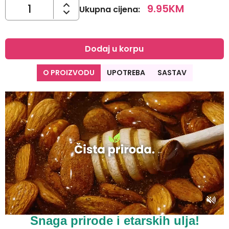
9.95
KM
Ukupna cijena
:
Dodaj u korpu
O PROIZVODU
UPOTREBA
SASTAV
Snaga prirode i etarskih ulja!