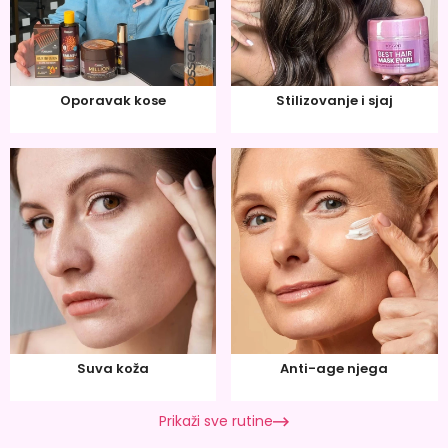
Oporavak kose
Stilizovanje i sjaj
Suva koža
Anti-age njega
Prikaži sve rutine