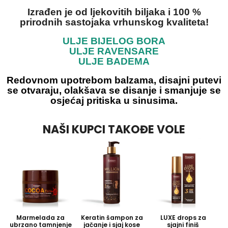
Izrađen je od ljekovitih biljaka i 100 %
prirod
nih sastojaka vrhunskog kvaliteta!
ULJE BIJELOG BORA
ULJE RAVENSARE
ULJE BADEMA
Redovnom upotrebom balzama, disajni putevi
se otvaraju, olakšava se disanje i smanjuje se
osjećaj pritiska u sinusima.
NAŠI KUPCI TAKOĐE VOLE
Marmelada za
Keratin šampon za
LUXE drops za
V
ubrzano tamnjenje
jačanje i sjaj kose
sjajni finiš