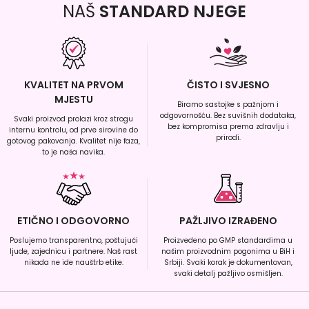
NAŠ
STANDARD NJEGE
KVALITET NA PRVOM
ČISTO I SVJESNO
MJESTU
Biramo sastojke s pažnjom i
odgovornošću. Bez suvišnih dodataka,
Svaki proizvod prolazi kroz strogu
bez kompromisa prema zdravlju i
internu kontrolu, od prve sirovine do
prirodi.
gotovog pakovanja. Kvalitet nije faza,
to je naša navika.
ETIČNO I ODGOVORNO
PAŽLJIVO IZRAĐENO
Poslujemo transparentno, poštujući
Proizvedeno po GMP standardima u
ljude, zajednicu i partnere. Naš rast
našim proizvodnim pogonima u BiH i
nikada ne ide nauštrb etike.
Srbiji. Svaki korak je dokumentovan,
svaki detalj pažljivo osmišljen.