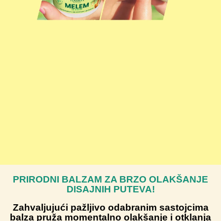
PRIRODNI BALZAM ZA BRZO OLAKŠANJE
DISAJNIH PUTEVA!
Zahvaljujući pažljivo odabranim sastojcima
balza pruža momentalno olakšanje i otklanja