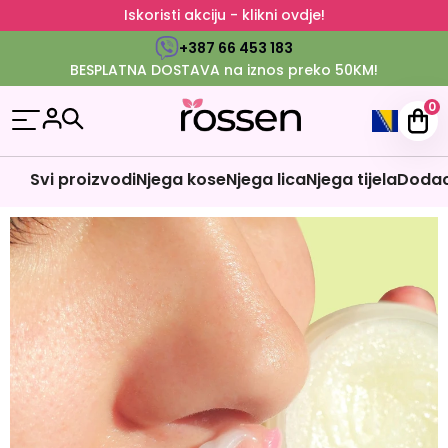
Iskoristi akciju - klikni ovdje!
+387 66 453 183
BESPLATNA DOSTAVA na iznos preko 50KM!
0
Svi proizvodi
Njega kose
Njega lica
Njega tijela
Dodaci