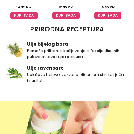
14.95
KM
12.95
KM
16.95
KM
KUPI SADA
KUPI SADA
KUPI SADA
PRIRODNA RECEPTURA
Ulje bijelog bora
Pomaže prilikom iskašljavanja, infekcija disajnih
puteva puteva i upala sinusa.
Ulje ravensare
Ublažava bolove izazvane oticanjem sinusa i jača
imunitet.