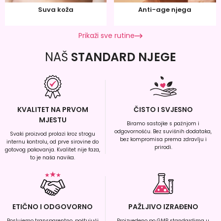
Suva koža
Anti-age njega
Prikaži sve rutine
NAŠ
STANDARD NJEGE
KVALITET NA PRVOM
ČISTO I SVJESNO
MJESTU
Biramo sastojke s pažnjom i
odgovornošću. Bez suvišnih dodataka,
Svaki proizvod prolazi kroz strogu
bez kompromisa prema zdravlju i
internu kontrolu, od prve sirovine do
prirodi.
gotovog pakovanja. Kvalitet nije faza,
to je naša navika.
ETIČNO I ODGOVORNO
PAŽLJIVO IZRAĐENO
Poslujemo transparentno, poštujući
Proizvedeno po GMP standardima u