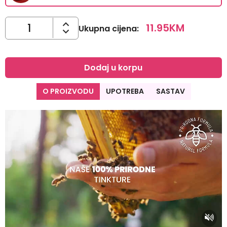
11.95
KM
Ukupna cijena
:
Dodaj u korpu
O PROIZVODU
UPOTREBA
SASTAV