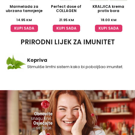
Marmelada za
Perfect dose of
KRALJICA krema
K
ubrzano tamnjenje
COLLAGEN
protiv bora
14.95
KM
21.95
KM
18.00
KM
KUPI SADA
KUPI SADA
KUPI SADA
PRIRODNI LIJEK ZA IMUNITET
Kopriva
Stimuliše limfni sistem kako bi poboljšao imunitet.