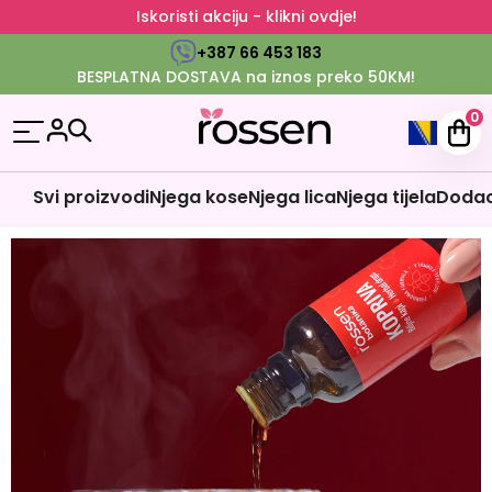
Iskoristi akciju - klikni ovdje!
+387 66 453 183
BESPLATNA DOSTAVA na iznos preko 50KM!
0
Svi proizvodi
Njega kose
Njega lica
Njega tijela
Dodaci