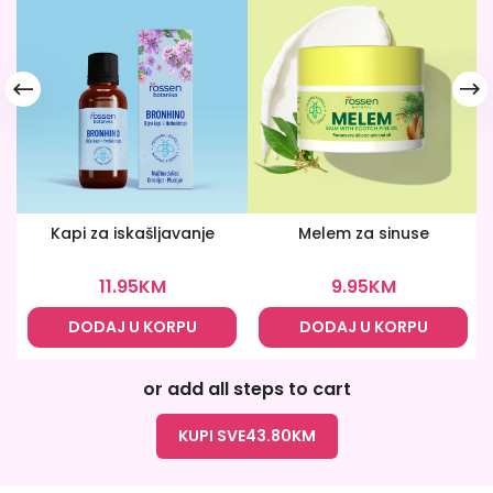
Kapi za iskašljavanje
Melem za sinuse
11.95
KM
9.95
KM
DODAJ U KORPU
DODAJ U KORPU
or add all steps to cart
KUPI SVE
43.80
KM