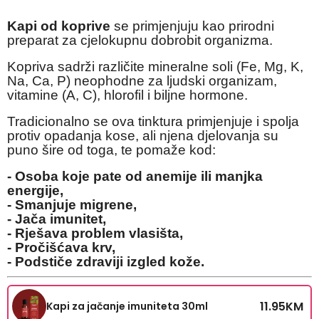
Kapi od koprive
se primjenjuju kao
prirodni
preparat za cjelokupnu dobrobit organizma.
Kopriva sadrži različite mineralne soli (Fe, Mg, K,
Na, Ca, P) neophodne za ljudski organizam,
vitamine (A, C), hlorofil i biljne hormone.
Tradicionalno se ova tinktura primjenjuje i spolja
protiv opadanja kose, ali njena djelovanja su
puno šire od toga, te pomaže kod:
- Osoba koje pate od anemije ili manjka
energije,
- Smanjuje migrene,
- Jača imunitet,
- Rješava problem vlasišta,
- Pročišćava krv,
- Podstiče zdraviji izgled kože.
11.95
KM
Kapi za jačanje imuniteta 30ml