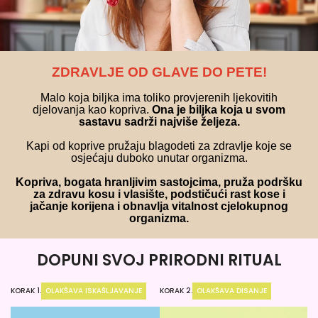
ZDRAVLJE OD GLAVE DO PETE!
Malo koja biljka ima toliko provjerenih ljekovitih
djelovanja kao kopriva.
Ona je biljka koja u svom
sastavu sadrži najviše željeza.
Kapi od koprive pružaju blagodeti za zdravlje koje se
osjećaju duboko unutar organizma.
Kopriva, bogata hranljivim sastojcima, pruža podršku
za zdravu kosu i vlasište, podstičući rast kose i
jačanje korijena i obnavlja vitalnost cjelokupnog
organizma.
DOPUNI SVOJ PRIRODNI RITUAL
KORAK 1.
OLAKŠAVA ISKAŠLJAVANJE
KORAK 2.
OLAKŠAVA DISANJE
KO