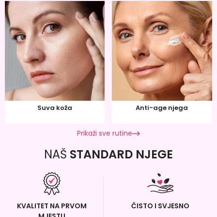
Suva koža
Anti-age njega
Prikaži sve rutine
NAŠ
STANDARD NJEGE
KVALITET NA PRVOM
ČISTO I SVJESNO
MJESTU