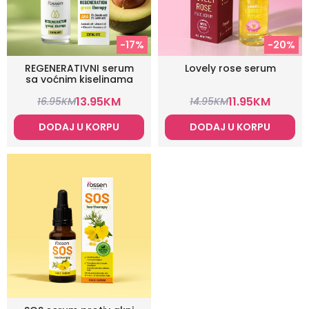
-17%
-20%
REGENERATIVNI serum
Lovely rose serum
sa voćnim kiselinama
13.95
KM
11.95
KM
16.95
KM
14.95
KM
DODAJ U KORPU
DODAJ U KORPU