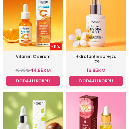
-11%
Vitamin C serum
Hidratantni sprej za
lice
14.95
KM
16.95
KM
16.95
KM
DODAJ U KORPU
DODAJ U KORPU