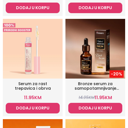
DODAJ U KORPU
DODAJ U KORPU
-20%
Serum za rast
Bronze serum za
trepavica i obrva
samopotamnjivanje
lica
11.95
KM
11.95
KM
14.95
KM
DODAJ U KORPU
DODAJ U KORPU