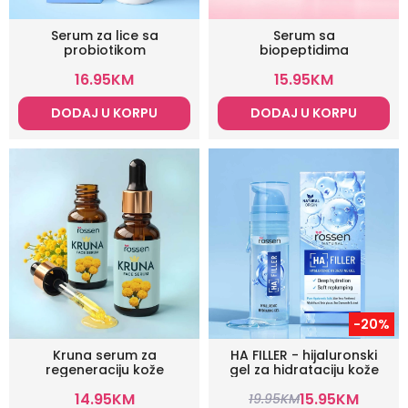
Serum za lice sa
Serum sa
probiotikom
biopeptidima
16.95
KM
15.95
KM
DODAJ U KORPU
DODAJ U KORPU
-20%
Kruna serum za
HA FILLER - hijaluronski
regeneraciju kože
gel za hidrataciju kože
14.95
KM
15.95
KM
19.95
KM