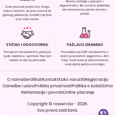
Biramo sastojke s pažnjom i
odgovornošću. Bez suvišnih dodataka,
Svaki proizvod prolazi kroz strogu
bez kompromisa prema zdravlju i
internu kontrolu, od prve sirovine do
prirodi.
gotovog pakovanja. Kvalitet nije faza,
to je naša navika.
ETIČNO I ODGOVORNO
PAŽLJIVO IZRAĐENO
Poslujemo transparentno, poštujući
Proizvedeno po GMP standardima u
ljude, zajednicu i partnere. Naš rast
našim proizvodnim pogonima u BiH i
nikada ne ide nauštrb etike.
Srbiji. Svaki korak je dokumentovan,
svaki detalj pažljivo osmišljen.
O nama
Sertifikati
Kontakt
Kako naručiti
Registracija
Odredbe i uslovi
Politika privatnosti
Politika o kolačićima
Reklamacije i povrati
Online plaćanje
Copyright
©
rossen.ba
-
2026
.
Sva prava zadržana.