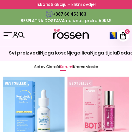
Iskoristi akciju - klikni ovdje!
+387 66 453 183
BESPLATNA DOSTAVA na iznos preko 50KM!
0
Svi proizvodi
Njega kose
Njega lica
Njega tijela
Dodaci
Setovi
Čistači
Serumi
Kreme
Maske
BESTSELLER
BESTSELLER