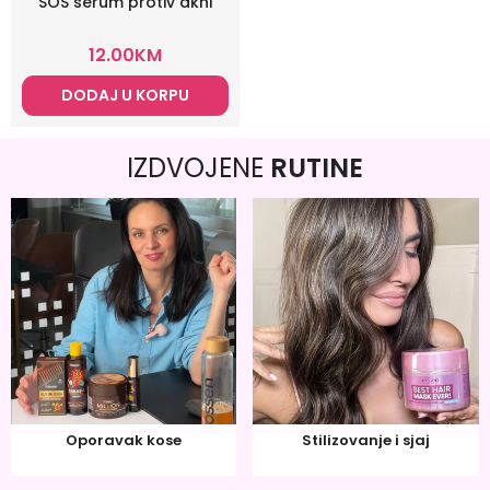
SOS serum protiv akni
12.00
KM
DODAJ U KORPU
IZDVOJENE
RUTINE
Oporavak kose
Stilizovanje i sjaj