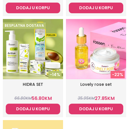
DODAJ U KORPU
DODAJ U KORPU
BESPLATNA DOSTAVA
-14%
-22%
HIDRA SET
Lovely rose set
56.80
KM
27.85
KM
66.80
KM
35.95
KM
DODAJ U KORPU
DODAJ U KORPU