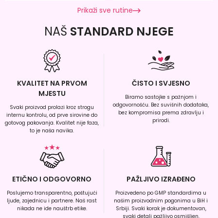
Prikaži sve rutine
NAŠ
STANDARD NJEGE
KVALITET NA PRVOM
ČISTO I SVJESNO
MJESTU
Biramo sastojke s pažnjom i
odgovornošću. Bez suvišnih dodataka,
Svaki proizvod prolazi kroz strogu
bez kompromisa prema zdravlju i
internu kontrolu, od prve sirovine do
prirodi.
gotovog pakovanja. Kvalitet nije faza,
to je naša navika.
ETIČNO I ODGOVORNO
PAŽLJIVO IZRAĐENO
Poslujemo transparentno, poštujući
Proizvedeno po GMP standardima u
ljude, zajednicu i partnere. Naš rast
našim proizvodnim pogonima u BiH i
nikada ne ide nauštrb etike.
Srbiji. Svaki korak je dokumentovan,
svaki detalj pažljivo osmišljen.