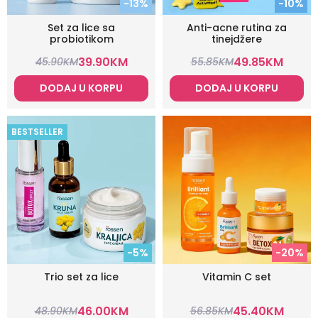
-13%
-10%
Set za lice sa
Anti-acne rutina za
probiotikom
tinejdžere
39.90
KM
49.85
KM
45.90
KM
55.85
KM
DODAJ U KORPU
DODAJ U KORPU
BESTSELLER
-5%
-20%
Trio set za lice
Vitamin C set
46.00
KM
45.40
KM
48.90
KM
56.85
KM