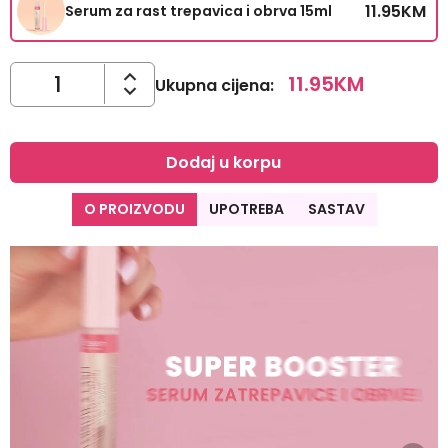
11.95
KM
Serum za rast trepavica i obrva 15ml
11.95
KM
Ukupna cijena
:
Dodaj u korpu
O PROIZVODU
UPOTREBA
SASTAV