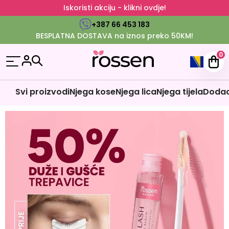
Iskoristi akciju - klikni ovdje!
+387 66 453 183
BESPLATNA DOSTAVA na iznos preko 50KM!
0
Svi proizvodi
Njega kose
Njega lica
Njega tijela
Dodaci