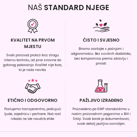
NAŠ
STANDARD NJEGE
KVALITET NA PRVOM
ČISTO I SVJESNO
MJESTU
Biramo sastojke s pažnjom i
odgovornošću. Bez suvišnih dodataka,
Svaki proizvod prolazi kroz strogu
bez kompromisa prema zdravlju i
internu kontrolu, od prve sirovine do
prirodi.
gotovog pakovanja. Kvalitet nije faza,
to je naša navika.
ETIČNO I ODGOVORNO
PAŽLJIVO IZRAĐENO
Poslujemo transparentno, poštujući
Proizvedeno po GMP standardima u
ljude, zajednicu i partnere. Naš rast
našim proizvodnim pogonima u BiH i
nikada ne ide nauštrb etike.
Srbiji. Svaki korak je dokumentovan,
svaki detalj pažljivo osmišljen.