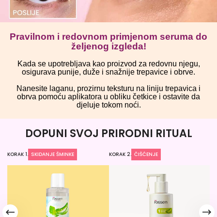
Pravilnom i redovnom primjenom seruma do
željenog izgleda!
Kada se upotrebljava kao proizvod za redovnu njegu,
osigurava punije, duže i snažnije trepavice i obrve.
Nanesite laganu, prozirnu teksturu na liniju trepavica i
obrva pomoću aplikatora u obliku četkice i ostavite da
djeluje tokom noći.
DOPUNI SVOJ PRIRODNI RITUAL
KORAK 1.
SKIDANJE ŠMINKE
KORAK 2.
ČIŠĆENJE
KO