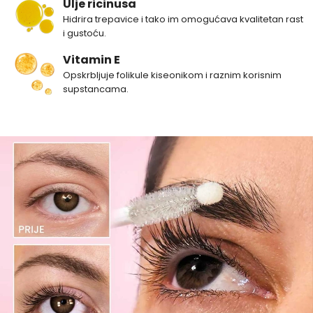
Ulje ricinusa
Hidrira trepavice i tako im omogućava kvalitetan rast
i gustoću.
Vitamin E
Opskrbljuje folikule kiseonikom i raznim korisnim
supstancama.