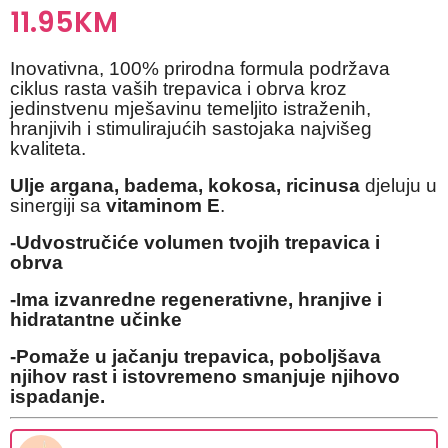
11.95
KM
Inovativna, 100% prirodna formula podržava
ciklus rasta vaših trepavica i obrva kroz
jedinstvenu mješavinu temeljito istraženih,
hranjivih i stimulirajućih sastojaka najvišeg
kvaliteta.
Ulje argana, badema, kokosa, ricinusa
djeluju u
sinergiji sa
vitaminom E
.
-Udvostručiće volumen tvojih trepavica i
obrva
-Ima izvanredne regenerativne, hranjive i
hidratantne učinke
-Pomaže u jačanju trepavica, poboljšava
njihov rast i istovremeno smanjuje njihovo
ispadanje.