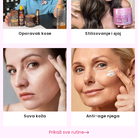
Oporavak kose
Stilizovanje i sjaj
Suva koža
Anti-age njega
Prikaži sve rutine