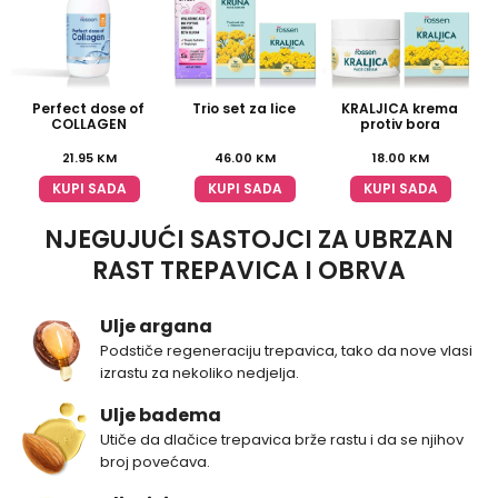
Perfect dose of
Trio set za lice
KRALJICA krema
K
COLLAGEN
protiv bora
21.95
KM
46.00
KM
18.00
KM
KUPI SADA
KUPI SADA
KUPI SADA
NJEGUJUĆI SASTOJCI ZA UBRZAN
RAST TREPAVICA I OBRVA
Ulje argana
Podstiče regeneraciju trepavica, tako da nove vlasi
izrastu za nekoliko nedjelja.
Ulje badema
Utiče da dlačice trepavica brže rastu i da se njihov
broj povećava.