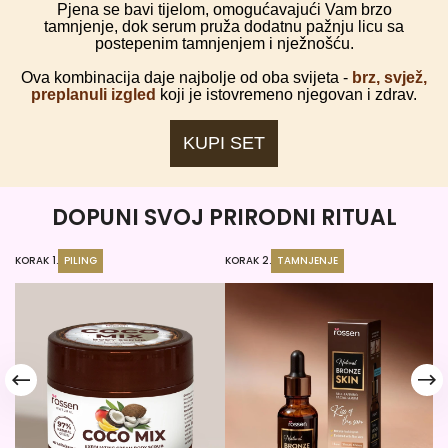
Pjena se bavi tijelom, omogućavajući Vam brzo
tamnjenje, dok serum pruža dodatnu pažnju licu sa
postepenim tamnjenjem i nježnošću.
Ova kombinacija daje najbolje od oba svijeta -
brz, svjež,
preplanuli izgled
koji je istovremeno njegovan i zdrav.
KUPI SET
DOPUNI SVOJ PRIRODNI RITUAL
KORAK 1.
PILING
KORAK 2.
TAMNJENJE
KO