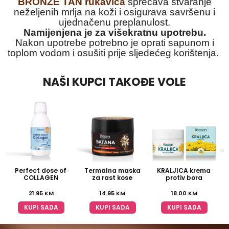
BRONZE TAN rukavica
sprečava stvaranje
neželjenih mrlja na koži i osigurava savršenu i
ujednačenu preplanulost.
Namijenjena je za višekratnu upotrebu.
Nakon upotrebe potrebno je oprati sapunom i
toplom vodom i osušiti prije sljedećeg korištenja.
NAŠI KUPCI TAKOĐE VOLE
Perfect dose of
Termalna maska
KRALJICA krema
COLLAGEN
za rast kose
protiv bora
21.95
KM
14.95
KM
18.00
KM
KUPI SADA
KUPI SADA
KUPI SADA