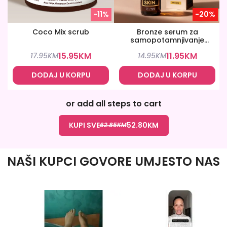
-11%
-20%
Coco Mix scrub
Bronze serum za
samopotamnjivanje
lica
15.95
KM
11.95
KM
17.95
KM
14.95
KM
DODAJ U KORPU
DODAJ U KORPU
or add all steps to cart
KUPI SVE
52.80
KM
62.85
KM
NAŠI KUPCI GOVORE UMJESTO NAS