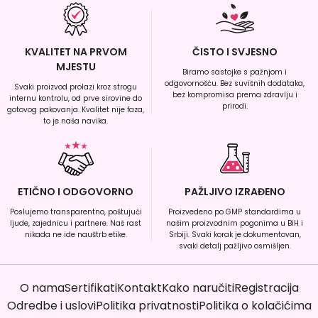
KVALITET NA PRVOM
ČISTO I SVJESNO
MJESTU
Biramo sastojke s pažnjom i
odgovornošću. Bez suvišnih dodataka,
Svaki proizvod prolazi kroz strogu
bez kompromisa prema zdravlju i
internu kontrolu, od prve sirovine do
prirodi.
gotovog pakovanja. Kvalitet nije faza,
to je naša navika.
ETIČNO I ODGOVORNO
PAŽLJIVO IZRAĐENO
Poslujemo transparentno, poštujući
Proizvedeno po GMP standardima u
ljude, zajednicu i partnere. Naš rast
našim proizvodnim pogonima u BiH i
nikada ne ide nauštrb etike.
Srbiji. Svaki korak je dokumentovan,
svaki detalj pažljivo osmišljen.
O nama
Sertifikati
Kontakt
Kako naručiti
Registracija
Odredbe i uslovi
Politika privatnosti
Politika o kolačićima