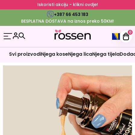
Iskoristi akciju - klikni ovdje!
+387 66 453 183
BESPLATNA DOSTAVA na iznos preko 50KM!
0
Svi proizvodi
Njega kose
Njega lica
Njega tijela
Dodaci