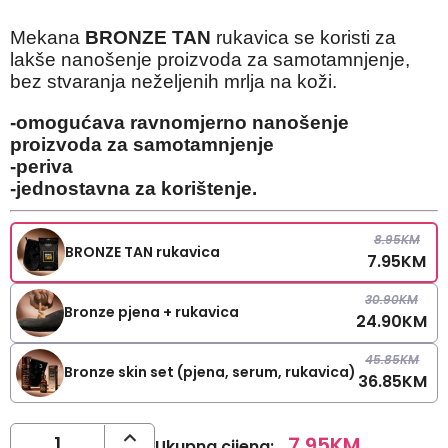
Mekana
BRONZE TAN
rukavica se koristi za
lakše nanošenje proizvoda za samotamnjenje,
bez stvaranja neželjenih mrlja na koži.
-omogućava ravnomjerno nanošenje
proizvoda za samotamnjenje
-periva
-jednostavna za korištenje.
8.95
KM
BRONZE TAN rukavica
7.95
KM
30.90
KM
Bronze pjena + rukavica
24.90
KM
45.85
KM
Bronze skin set (pjena, serum, rukavica)
36.85
KM
7.95
KM
Ukupna cijena
: