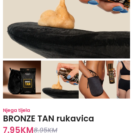
Njega tijela
BRONZE TAN rukavica
7.95
KM
8.95
KM