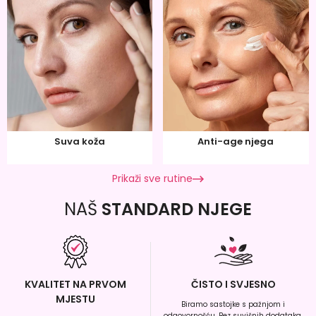
Suva koža
Anti-age njega
Prikaži sve rutine
NAŠ
STANDARD NJEGE
KVALITET NA PRVOM
ČISTO I SVJESNO
MJESTU
Biramo sastojke s pažnjom i
odgovornošću. Bez suvišnih dodataka,