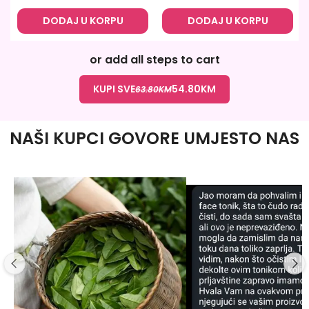
DODAJ U KORPU
DODAJ U KORPU
or add all steps to cart
KUPI SVE
54.80
KM
63.80
KM
NAŠI KUPCI GOVORE UMJESTO NAS