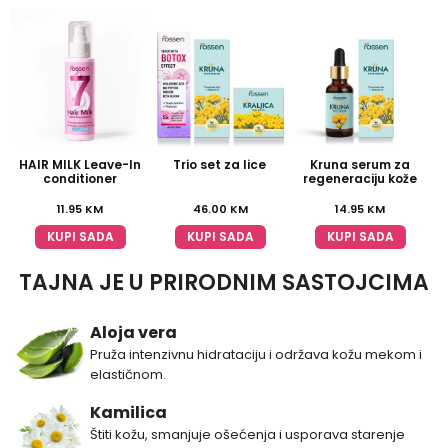
HAIR MILK Leave-In
Trio set za lice
Kruna serum za
conditioner
regeneraciju kože
11.95
KM
46.00
KM
14.95
KM
KUPI SADA
KUPI SADA
KUPI SADA
TAJNA JE U PRIRODNIM SASTOJCIMA
Aloja vera
Pruža intenzivnu hidrataciju i održava kožu mekom i
elastičnom.
Kamilica
Štiti kožu, smanjuje ošećenja i usporava starenje