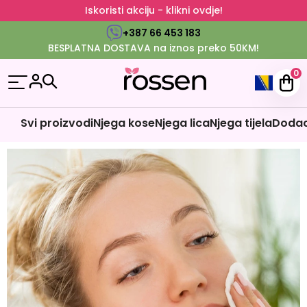
Iskoristi akciju - klikni ovdje!
+387 66 453 183
BESPLATNA DOSTAVA na iznos preko 50KM!
0
Svi proizvodi
Njega kose
Njega lica
Njega tijela
Dodaci