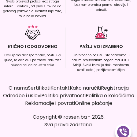
Svaki proizvod prolazi kroz strogu
bez kompromisa prema zdravlju i
internu kontrolu, od prve sirovine do
prirodi.
gotovog pakovanja. Kvalitet nije faza,
to je naša navika.
ETIČNO I ODGOVORNO
PAŽLJIVO IZRAĐENO
Poslujemo transparentno, poštujući
Proizvedeno po GMP standardima u
ljude, zajednicu i partnere. Naš rast
našim proizvodnim pogonima u BiH i
nikada ne ide nauštrb etike.
Srbiji. Svaki korak je dokumentovan,
svaki detalj pažljivo osmišljen.
O nama
Sertifikati
Kontakt
Kako naručiti
Registracija
Odredbe i uslovi
Politika privatnosti
Politika o kolačićima
Reklamacije i povrati
Online plaćanje
Copyright
©
rossen.ba
-
2026
.
Sva prava zadržana.