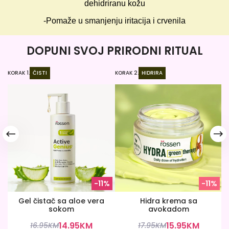
dehidriranu kožu
-Pomaže u smanjenju iritacija i crvenila
DOPUNI SVOJ PRIRODNI RITUAL
KORAK 1.
ČISTI
KORAK 2.
HIDRIRA
KO
-11%
-11%
Gel čistač sa aloe vera
Hidra krema sa
sokom
avokadom
14.95
KM
15.95
KM
16.95
KM
17.95
KM