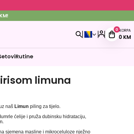
KM!
0
KORPA
0
KM
Setovi
Rutine
 mirisom limuna
e uz naš
Limun
piling za tijelo.
mrle ćelije i pruža dubinsku hidrataciju,
m.
ha sjemena masline i mikroceluloze nježno