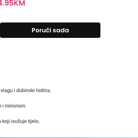
4.95
KM
Poruči sada
lagu i dubinski hidrira.
m i mirisnom.
oji isušuje tijelo.