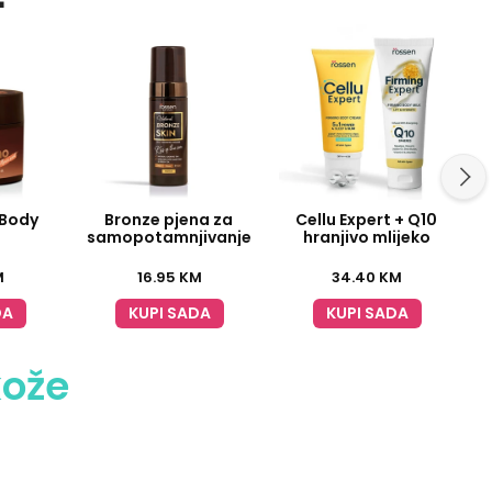
Body
Bronze pjena za
Cellu Expert + Q10
samopotamnjivanje
hranjivo mlijeko
M
16.95
KM
34.40
KM
DA
KUPI SADA
KUPI SADA
kože