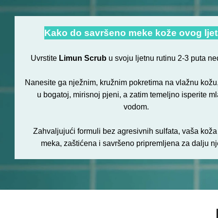
Kako do savršeno meke kože ovog lje
Uvrstite
Limun Scrub
u svoju ljetnu rutinu 2-3 puta ne
Nanesite ga nježnim, kružnim pokretima na vlažnu kožu,
u bogatoj, mirisnoj pjeni, a zatim temeljno isperite 
vodom.
Zahvaljujući formuli bez agresivnih sulfata, vaša koža
meka, zaštićena i savršeno pripremljena za dalju nj