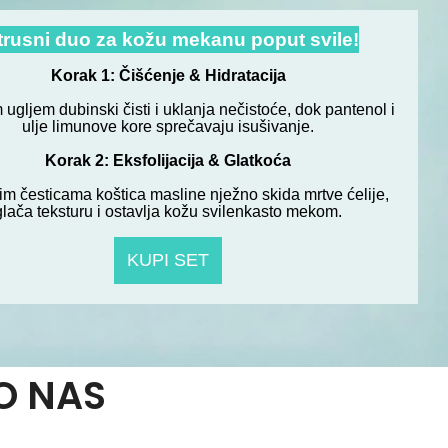
trusni duo za kožu mekanu poput svile!
Korak 1: Čišćenje & Hidratacija
 ugljem dubinski čisti i uklanja nečistoće, dok pantenol i
ulje limunove kore sprečavaju isušivanje.
Korak 2: Eksfolijacija & Glatkoća
im česticama koštica masline nježno skida mrtve ćelije,
glača teksturu i ostavlja kožu svilenkasto mekom.
KUPI SET
O NAS