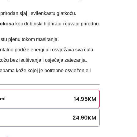
 prirodan sjaj i svilenkastu glatkoću.
kokosa
koji dubinski hidriraju i čuvaju prirodnu
stu pjenu tokom masiranja.
talno podiže energiju i osvježava sva
čula.
 kožu bez isušivanja i osjećaja zatezanja.
ebama kože kojoj je potrebno osvježenje i
14.95
KM
0ml
24.90
KM