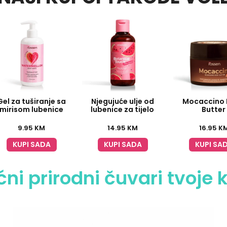
Gel za tuširanje sa
Njegujuće ulje od
Mocaccino 
mirisom lubenice
lubenice za tijelo
Butter
9.95
KM
14.95
KM
16.95
K
KUPI SADA
KUPI SADA
KUPI SA
ni prirodni čuvari tvoje 