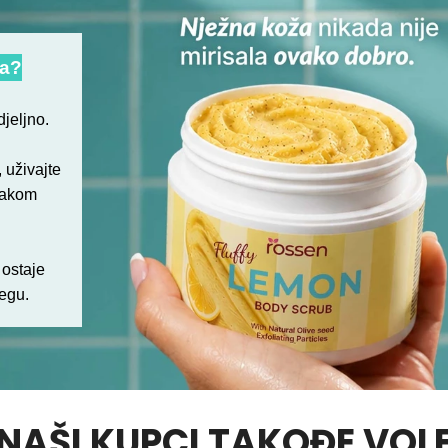
ta?
djeljno.
 uživajte
mlakom
 ostaje
egu.
NAŠI KUPCI TAKOĐE VOL