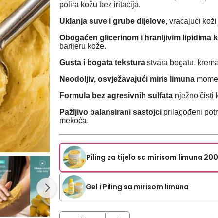
polira kožu bez iritacija.
Uklanja suve i grube dijelove
, vraćajući koži
Obogaćen glicerinom i hranljivim lipidima 
barijeru kože.
Gusta i bogata tekstura
stvara bogatu, krema
Neodoljiv, osvježavajući miris limuna
momen
Formula bez agresivnih sulfata
nježno čisti
Pažljivo balansirani sastojci
prilagođeni potr
mekoća.
Piling za tijelo sa mirisom limuna 20
Gel i Piling sa mirisom limuna