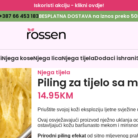
Iskoristi akciju - klikni ovdje!
+387 66 453 183
BESPLATNA DOSTAVA na iznos preko 50
i
Njega kose
Njega lica
Njega tijela
Dodaci ishrani
Njega tijela
Piling za tijelo sa
14.95
KM
Priuštite svojoj koži eksploziju ljetne svježin
Ovaj osvježavajući proizvod nježno uklanja odu
ostavljajući kožu baršunasto mekom i mirisno
Prirodni piling efekat
od sitno mljevenog pra