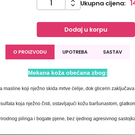
1
Ukupna cijena
:
Dodaj u korpu
O PROIZVODU
UPOTREBA
SASTAV
Mekana koža obećana zbog:
masline koji nježno skida mrtve ćelije, dok glicerin zaključava v
sulfata koja nježno čisti, ostavljajući kožu baršunastom, glatko
irodnog pilinga i bogate pjene, bez ijednog agresivnog sastojka k