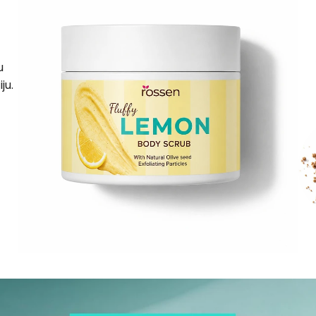
u
ju.