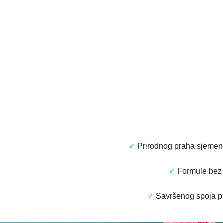
✓
Prirodnog praha sjemena 
✓
F
ormule bez 
✓
S
avršenog spoja pr