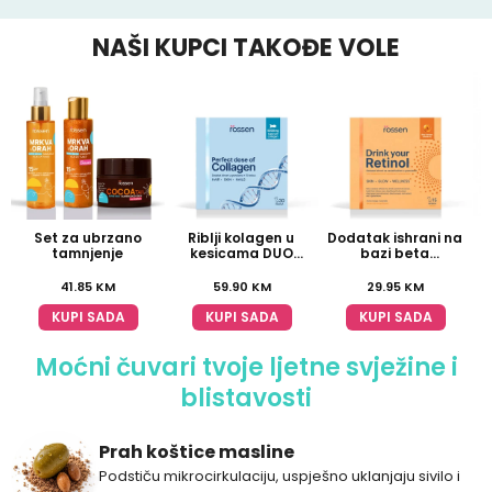
NAŠI KUPCI TAKOĐE VOLE
Set za ubrzano
Riblji kolagen u
Dodatak ishrani na
tamnjenje
kesicama DUO
bazi beta
PACK
karotena i L-
glutationa
41.85
KM
59.90
KM
29.95
KM
KUPI SADA
KUPI SADA
KUPI SADA
Moćni čuvari tvoje ljetne svježine i
blistavosti
Prah koštice masline
Podstiču mikrocirkulaciju, uspješno uklanjaju sivilo i