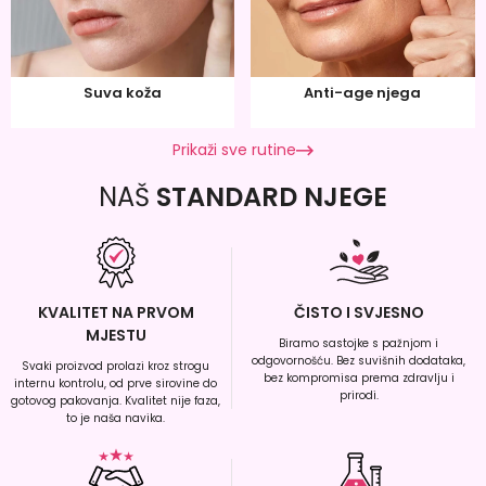
Suva koža
Anti-age njega
Prikaži sve rutine
NAŠ
STANDARD NJEGE
KVALITET NA PRVOM
ČISTO I SVJESNO
MJESTU
Biramo sastojke s pažnjom i
odgovornošću. Bez suvišnih dodataka,
Svaki proizvod prolazi kroz strogu
bez kompromisa prema zdravlju i
internu kontrolu, od prve sirovine do
prirodi.
gotovog pakovanja. Kvalitet nije faza,
to je naša navika.