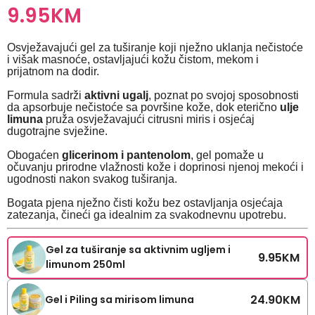
9.95
KM
Osvježavajući gel za tuširanje koji nježno uklanja nečistoće
i višak masnoće, ostavljajući kožu čistom, mekom i
prijatnom na dodir.
Formula sadrži
aktivni ugalj
, poznat po svojoj sposobnosti
da apsorbuje nečistoće sa površine kože, dok eterično
ulje
limuna
pruža osvježavajući citrusni miris i osjećaj
dugotrajne svježine.
Obogaćen
glicerinom i pantenolom
, gel pomaže u
očuvanju prirodne vlažnosti kože i doprinosi njenoj mekoći i
ugodnosti nakon svakog tuširanja.
Bogata pjena nježno čisti kožu bez ostavljanja osjećaja
zatezanja, čineći ga idealnim za svakodnevnu upotrebu.
Gel za tuširanje sa aktivnim ugljem i
9.95
KM
limunom 250ml
24.90
KM
Gel i Piling sa mirisom limuna