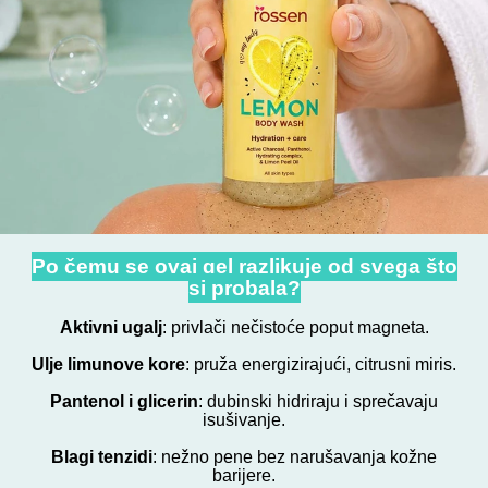
Po čemu se ovaj gel razlikuje od svega što
si probala?
Aktivni ugalj
: privlači nečistoće poput magneta.
Ulje limunove kore
: pruža energizirajući, citrusni miris.
Pantenol i glicerin
: dubinski hidriraju i sprečavaju
isušivanje.
Blagi tenzidi
: nežno pene bez narušavanja kožne
barijere.