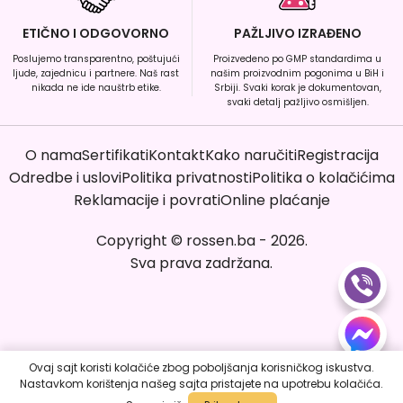
ETIČNO I ODGOVORNO
PAŽLJIVO IZRAĐENO
Poslujemo transparentno, poštujući
Proizvedeno po GMP standardima u
ljude, zajednicu i partnere. Naš rast
našim proizvodnim pogonima u BiH i
nikada ne ide nauštrb etike.
Srbiji. Svaki korak je dokumentovan,
svaki detalj pažljivo osmišljen.
O nama
Sertifikati
Kontakt
Kako naručiti
Registracija
Odredbe i uslovi
Politika privatnosti
Politika o kolačićima
Reklamacije i povrati
Online plaćanje
Copyright
©
rossen.ba
-
2026
.
Sva prava zadržana.
Ovaj sajt koristi kolačiće zbog poboljšanja korisničkog iskustva.
Nastavkom korištenja našeg sajta pristajete na upotrebu kolačića.
Poruči sada