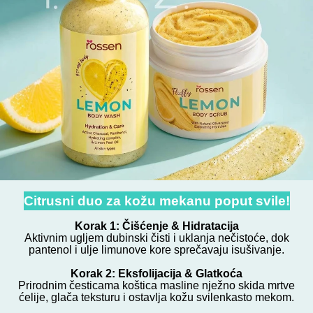
Citrusni duo za kožu mekanu poput svile!
Korak 1: Čišćenje & Hidratacija
Aktivnim ugljem dubinski čisti i uklanja nečistoće, dok
pantenol i ulje limunove kore sprečavaju isušivanje.
Korak 2: Eksfolijacija & Glatkoća
Prirodnim česticama koštica masline nježno skida mrtve
ćelije, glača teksturu i ostavlja kožu svilenkasto mekom.