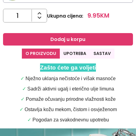
9.95
KM
Ukupna cijena
:
Dodaj u korpu
O PROIZVODU
UPOTREBA
SASTAV
Zašto ćete ga voljeti
✓
Nježno uklanja nečistoće i višak masnoće
✓
Sadrži aktivni ugalj i eterično ulje limuna
✓
Pomaže očuvanju prirodne vlažnosti kože
✓
Ostavlja kožu mekom, čistom i osvježenom
✓
Pogodan za svakodnevnu upotrebu