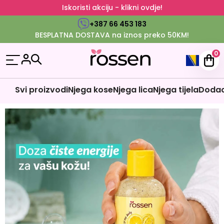
Iskoristi akciju - klikni ovdje!
+387 66 453 183
BESPLATNA DOSTAVA na iznos preko 50KM!
0
Svi proizvodi
Njega kose
Njega lica
Njega tijela
Dodaci