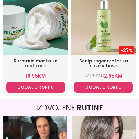
-27%
Ruzmarin maska za
Scalp regenerator za
rast kose
suve vrhove
16.95
KM
12.95
KM
17.95
KM
DODAJ U KORPU
DODAJ U KORPU
IZDVOJENE
RUTINE