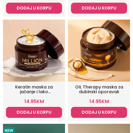
DODAJ U KORPU
DODAJ U KORPU
Keratin maska za
OIL Therapy maska za
jačanje i lako
dubinski oporavak
stilizovanje
14.95
KM
14.95
KM
DODAJ U KORPU
DODAJ U KORPU
NEW