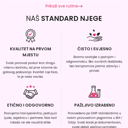
Prikaži sve rutine
NAŠ
STANDARD NJEGE
KVALITET NA PRVOM
ČISTO I SVJESNO
MJESTU
Biramo sastojke s pažnjom i
odgovornošću. Bez suvišnih dodataka,
Svaki proizvod prolazi kroz strogu
bez kompromisa prema zdravlju i
internu kontrolu, od prve sirovine do
prirodi.
gotovog pakovanja. Kvalitet nije faza,
to je naša navika.
ETIČNO I ODGOVORNO
PAŽLJIVO IZRAĐENO
Poslujemo transparentno, poštujući
Proizvedeno po GMP standardima u
ljude, zajednicu i partnere. Naš rast
našim proizvodnim pogonima u BiH i
nikada ne ide nauštrb etike.
Srbiji. Svaki korak je dokumentovan,
svaki detalj pažljivo osmišljen.