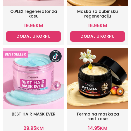
O.PLEX regenerator za
Maska za dubinsku
kosu
regeneraciju
19.95
KM
16.95
KM
DODAJ U KORPU
DODAJ U KORPU
BESTSELLER
BEST HAIR MASK EVER
Termalna maska za
rast kose
29.95
KM
14.95
KM