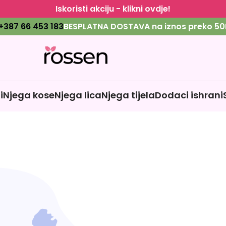
Iskoristi akciju - klikni ovdje!
+387 66 453 183
BESPLATNA DOSTAVA na iznos preko 50
i
Njega kose
Njega lica
Njega tijela
Dodaci ishrani