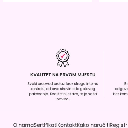
KVALITET NA PRVOM MJESTU
Svaki proizvod prolazi kroz strogu internu
B
kontrolu, od prve sirovine do gotovog
odgovo
pakovanja. Kvalitet nije faza, to je naša
bez komp
navika.
O nama
Sertifikati
Kontakt
Kako naručiti
Registr