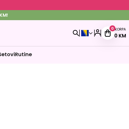
KM!
0
KORPA
0
KM
Setovi
Rutine