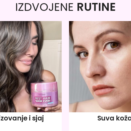
IZDVOJENE
RUTINE
izovanje i sjaj
Suva kož