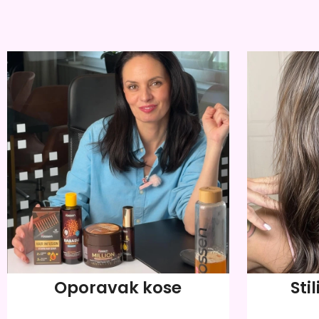
Oporavak kose
Stil