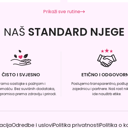
Prikaži sve rutine
NAŠ
STANDARD NJEGE
ČISTO I SVJESNO
ETIČNO I ODGOVOR
iramo sastojke s pažnjom i
Poslujemo transparentno, poštuju
rnošću. Bez suvišnih dodataka,
zajednicu i partnere. Naš rast n
romisa prema zdravlju i prirodi.
ide nauštrb etike.
acija
Odredbe i uslovi
Politika privatnosti
Politika o 