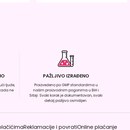
NO
PAŽLJIVO IZRAĐENO
ći ljude,
Proizvedeno po GMP standardima u
ikada ne
našim proizvodnim pogonima u BiH i
Srbiji. Svaki korak je dokumentovan, svaki
detalj pažljivo osmišljen.
kolačićima
Reklamacije i povrati
Online plaćanje