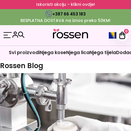
Iskoristi akciju - klikni ovdje!
+387 66 453 183
BESPLATNA DOSTAVA na iznos preko 50KM!
0
Svi proizvodi
Njega kose
Njega lica
Njega tijela
Dodaci
Rossen Blog