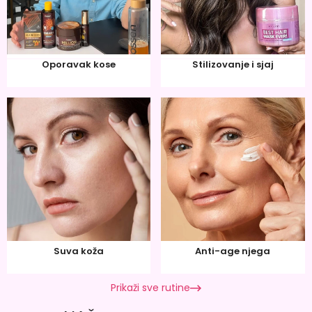
Oporavak kose
Stilizovanje i sjaj
Suva koža
Anti-age njega
Prikaži sve rutine