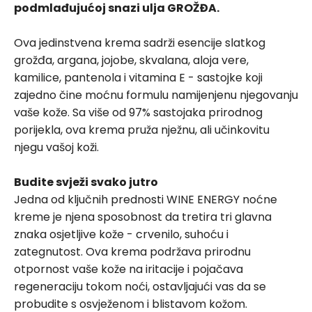
podmlađujućoj snazi ulja GROŽĐA.
Ova jedinstvena krema sadrži esencije slatkog
grožđa, argana, jojobe, skvalana, aloja vere,
kamilice, pantenola i vitamina E - sastojke koji
zajedno čine moćnu formulu namijenjenu njegovanju
vaše kože. Sa više od 97% sastojaka prirodnog
porijekla, ova krema pruža nježnu, ali učinkovitu
njegu vašoj koži.
Budite svježi svako jutro
Jedna od ključnih prednosti WINE ENERGY noćne
kreme je njena sposobnost da tretira tri glavna
znaka osjetljive kože - crvenilo, suhoću i
zategnutost. Ova krema podržava prirodnu
otpornost vaše kože na iritacije i pojačava
regeneraciju tokom noći, ostavljajući vas da se
probudite s osvježenom i blistavom kožom.