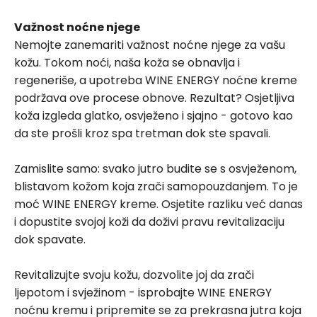
Važnost noćne njege
Nemojte zanemariti važnost noćne njege za vašu
kožu. Tokom noći, naša koža se obnavlja i
regeneriše, a upotreba WINE ENERGY noćne kreme
podržava ove procese obnove. Rezultat? Osjetljiva
koža izgleda glatko, osvježeno i sjajno - gotovo kao
da ste prošli kroz spa tretman dok ste spavali.
Zamislite samo: svako jutro budite se s osvježenom,
blistavom kožom koja zrači samopouzdanjem. To je
moć WINE ENERGY kreme. Osjetite razliku već danas
i dopustite svojoj koži da doživi pravu revitalizaciju
dok spavate.
Revitalizujte svoju kožu, dozvolite joj da zrači
ljepotom i svježinom - isprobajte WINE ENERGY
noćnu kremu i pripremite se za prekrasna jutra koja