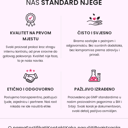
NAŠ
STANDARD NJEGE
KVALITET NA PRVOM
ČISTO I SVJESNO
MJESTU
Biramo sastojke s pažnjom i
odgovornošću. Bez suvišnih dodataka,
Svaki proizvod prolazi kroz strogu
bez kompromisa prema zdravlju i
internu kontrolu, od prve sirovine do
prirodi.
gotovog pakovanja. Kvalitet nije faza,
to je naša navika.
ETIČNO I ODGOVORNO
PAŽLJIVO IZRAĐENO
Poslujemo transparentno, poštujući
Proizvedeno po GMP standardima u
ljude, zajednicu i partnere. Naš rast
našim proizvodnim pogonima u BiH i
nikada ne ide nauštrb etike.
Srbiji. Svaki korak je dokumentovan,
svaki detalj pažljivo osmišljen.
O nama
Sertifikati
Kontakt
Kako naručiti
Registracija